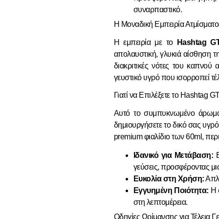
συναρπαστικό.
Η Μοναδική Εμπειρία Ατμίσματο
Η εμπειρία με το
Hashtag G
απολαυστική, γλυκιά αίσθηση τ
διακριτικές νότες του καπνού 
γευστικό υγρό
που ισορροπεί τέλ
Γιατί να Επιλέξετε το Hashtag G
Αυτό το
συμπυκνωμένο άρωμ
δημιουργήσετε το δικό σας
υγρό
premium φιαλίδιο των 60ml, περ
Ιδανικό για Μετάβαση:
Ε
γεύσεις
, προσφέροντας μια
Ευκολία στη Χρήση:
Απλά
Εγγυημένη Ποιότητα:
Η 
στη λεπτομέρεια.
Οδηγίες Ωρίμανσης για Τέλεια Γ