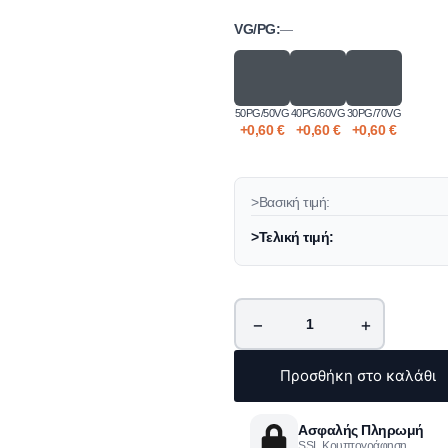
VG/PG:
—
50PG/50VG
40PG/60VG
30PG/70VG
+
0,60
€
+
0,60
€
+
0,60
€
>Βασική τιμή:
>Τελική τιμή:
−
+
Προσθήκη στο καλάθι
Ασφαλής Πληρωμή
SSL Κρυπτογράφηση