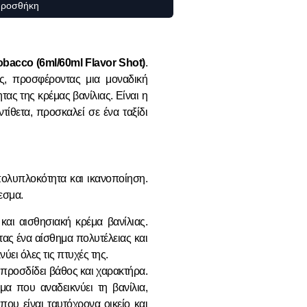
ροσθήκη
bacco (6ml/60ml Flavor Shot)
.
ς
, προσφέροντας μια μοναδική
ας της κρέμας βανίλιας. Είναι η
τίθετα, προσκαλεί σε ένα ταξίδι
πολυπλοκότητα και ικανοποίηση.
εσμα.
 και αισθησιακή κρέμα βανίλιας.
τας ένα αίσθημα πολυτέλειας και
ύει όλες τις πτυχές της.
προσδίδει βάθος και χαρακτήρα.
α που αναδεικνύει τη βανίλια,
που είναι ταυτόχρονα οικείο και