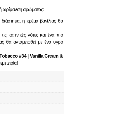
τή
ωρίμανση αρώματος
:
ο διάστημα, η
κρέμα βανίλιας
θα
ε τις
καπνικές νότες
και ένα πιο
ας θα ανταμειφθεί με ένα
υγρό
obacco #34 | Vanilla Cream &
 εμπειρία
!