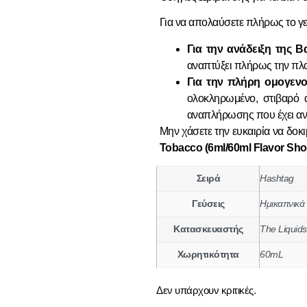
Για να απολαύσετε πλήρως το
γ
Για την ανάδειξη της Βα
αναπτύξει πλήρως την πλο
Για την πλήρη ομογεν
ολοκληρωμένο, στιβαρό 
αναπλήρωσης
που έχει αν
Μην χάσετε την ευκαιρία να δοκ
Tobacco (6ml/60ml Flavor Sho
Σειρά
Hashtag
Γεύσεις
Ημικαπνικά
Κατασκευαστής
The Liquid
Χωρητικότητα
60mL
Δεν υπάρχουν κριτικές.