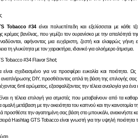
ς
TS Tobacco #34
είναι πολυεπίπεδη και εξελίσσεται με κάθε τζ
ης
κρέμας βανίλιας
, που γεμίζει τον ουρανίσκο με την απαλότητά 
αναδύονται, αφήνοντας μια ευχάριστη, ζεστή και ελαφρώς γήινη ε
εια τη γλυκύτητα με τον χαρακτήρα, ιδανικό για ολοήμερο
άτμισμα
.
TS Tobacco #34 Flavor Shot;
α
είναι σχεδιασμένο για να προσφέρει ευκολία και ποιότητα. Ω
 αναπλήρωσης DIY
, προσθέτοντας απλά τη βάση της επιλογής σας (
ιέχοντας 6ml
αρώματος
, εξασφαλίζοντας την τέλεια αναλογία για έν
ίναι η τέλεια επιλογή για
ατμιστές
που μεταβαίνουν από τα καθα
 ομαλή μετάβαση με την οικειότητα του καπνού και την καινοτομία τη
 προσθέστε την αγαπημένη σας βάση στο μπουκάλι, ανακινήστε καλά
σειρά Hashtag GTS Tobacco είναι γνωστή για την υψηλή ποιότητα 
εύση