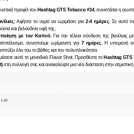
ευστικό προφίλ
του
Hashtag GTS Tobacco #34
, συνιστάται η σωσ
νίλιας:
Αφήστε το υγρό να ωριμάσει για
2-4 ημέρες
. Σε αυτό τ
ύσια και βελούδινη υφή της.
οποίηση με τον Καπνό:
Για την τέλεια σύνδεση της βανίλιας μ
αποτέλεσμα, συνιστούμε ωρίμανση για
7 ημέρες
. Η υπομονή σ
απτύξει όλο του το βάθος και την πολυπλοκότητα.
ιμάσετε αυτό το μοναδικό
Flavor Shot
. Προσθέστε το
Hashtag GTS T
t)
στη συλλογή σας και ανακαλύψτε μια νέα διάσταση στην
ατμιστική
s Lab