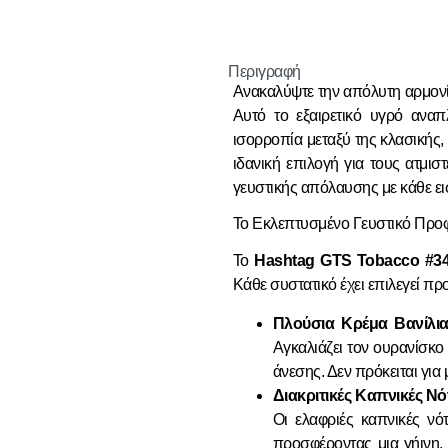
Περιγραφή
Ανακαλύψτε την απόλυτη αρμον
Αυτό το εξαιρετικό
υγρό αναπ
ισορροπία μεταξύ της κλασικής,
ιδανική επιλογή για τους
ατμιστ
γευστικής απόλαυσης με κάθε ε
Το Εκλεπτυσμένο Γευστικό Προ
Το
Hashtag GTS Tobacco #3
Κάθε συστατικό έχει επιλεγεί π
Πλούσια Κρέμα Βανίλια
Αγκαλιάζει τον ουρανίσκο
άνεσης. Δεν πρόκειται για
Διακριτικές Καπνικές Νό
Οι
ελαφριές καπνικές νό
προσφέροντας μια γήινη,