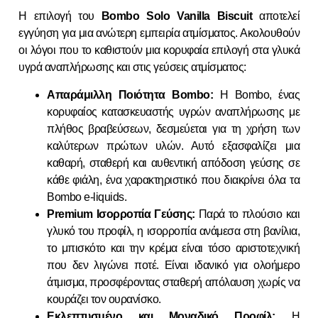
Η επιλογή του
Bombo Solo Vanilla Biscuit
αποτελεί
εγγύηση για μια ανώτερη εμπειρία ατμίσματος. Ακολουθούν
οι λόγοι που το καθιστούν μια κορυφαία επιλογή στα γλυκά
υγρά αναπλήρωσης και στις γεύσεις ατμίσματος:
Απαράμιλλη Ποιότητα Bombo:
Η Bombo, ένας
κορυφαίος κατασκευαστής υγρών αναπλήρωσης με
πλήθος βραβεύσεων, δεσμεύεται για τη χρήση των
καλύτερων πρώτων υλών. Αυτό εξασφαλίζει μια
καθαρή, σταθερή και αυθεντική απόδοση γεύσης σε
κάθε φιάλη, ένα χαρακτηριστικό που διακρίνει όλα τα
Bombo e-liquids.
Premium Ισορροπία Γεύσης:
Παρά το πλούσιο και
γλυκό του προφίλ, η ισορροπία ανάμεσα στη βανίλια,
το μπισκότο και την κρέμα είναι τόσο αριστοτεχνική
που δεν λιγώνει ποτέ. Είναι ιδανικό για ολοήμερο
άτμισμα, προσφέροντας σταθερή απόλαυση χωρίς να
κουράζει τον ουρανίσκο.
Εκλεπτυσμένο και Μοναδικό Προφίλ:
Η