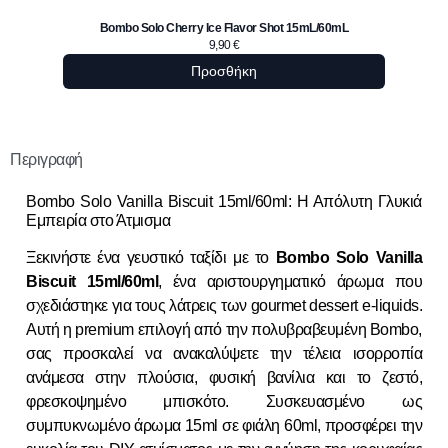
Bom
Bombo Solo Cherry Ice Flavor Shot 15mL/60mL
9,90
€
Προσθήκη
Περιγραφή
Bombo Solo Vanilla Biscuit 15ml/60ml: Η Απόλυτη Γλυκιά
Εμπειρία στο Άτμισμα
Ξεκινήστε ένα γευστικό ταξίδι με το
Bombo Solo Vanilla
Biscuit 15ml/60ml
, ένα αριστουργηματικό άρωμα που
σχεδιάστηκε για τους λάτρεις των gourmet dessert e-liquids.
Αυτή η premium επιλογή από την πολυβραβευμένη Bombo,
σας προσκαλεί να ανακαλύψετε την τέλεια ισορροπία
ανάμεσα στην πλούσια, φυσική βανίλια και το ζεστό,
φρεσκοψημένο μπισκότο. Συσκευασμένο ως
συμπυκνωμένο άρωμα 15ml σε φιάλη 60ml, προσφέρει την