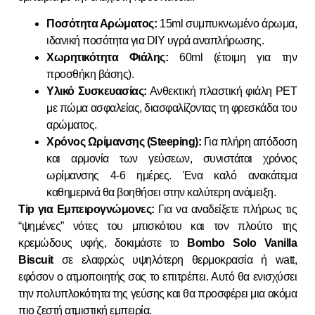
Ποσότητα Αρώματος:
15ml συμπυκνωμένο άρωμα,
ιδανική ποσότητα για DIY υγρά αναπλήρωσης.
Χωρητικότητα Φιάλης:
60ml (έτοιμη για την
προσθήκη βάσης).
Υλικό Συσκευασίας:
Ανθεκτική πλαστική φιάλη PET
με πώμα ασφαλείας, διασφαλίζοντας τη φρεσκάδα του
αρώματος.
Χρόνος Ωρίμανσης (Steeping):
Για πλήρη απόδοση
και αρμονία των γεύσεων, συνιστάται χρόνος
ωρίμανσης 4-6 ημέρες. Ένα καλό ανακάτεμα
καθημερινά θα βοηθήσει στην καλύτερη ανάμειξη.
Tip για Εμπειρογνώμονες:
Για να αναδείξετε πλήρως τις
“ψημένες” νότες του μπισκότου και τον πλούτο της
κρεμώδους υφής, δοκιμάστε το
Bombo Solo Vanilla
Biscuit
σε ελαφρώς υψηλότερη θερμοκρασία ή watt,
εφόσον ο ατμοποιητής σας το επιτρέπει. Αυτό θα ενισχύσει
την πολυπλοκότητα της γεύσης και θα προσφέρει μια ακόμα
πιο ζεστή ατμιστική εμπειρία.