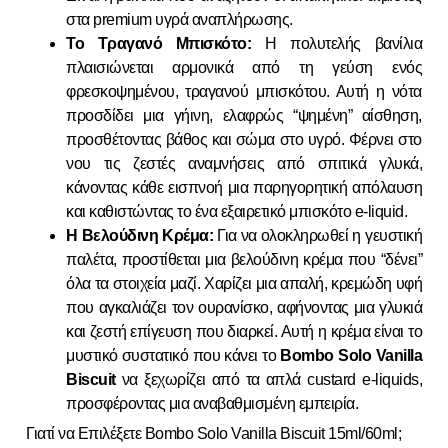
στα premium υγρά αναπλήρωσης.
Το Τραγανό Μπισκότο:
Η πολυτελής βανίλια
πλαισιώνεται αρμονικά από τη γεύση ενός
φρεσκοψημένου, τραγανού μπισκότου. Αυτή η νότα
προσδίδει μια γήινη, ελαφρώς “ψημένη” αίσθηση,
προσθέτοντας βάθος και σώμα στο υγρό. Φέρνει στο
νου τις ζεστές αναμνήσεις από σπιτικά γλυκά,
κάνοντας κάθε εισπνοή μια παρηγορητική απόλαυση
και καθιστώντας το ένα εξαιρετικό μπισκότο e-liquid.
Η Βελούδινη Κρέμα:
Για να ολοκληρωθεί η γευστική
παλέτα, προστίθεται μια βελούδινη κρέμα που “δένει”
όλα τα στοιχεία μαζί. Χαρίζει μια απαλή, κρεμώδη υφή
που αγκαλιάζει τον ουρανίσκο, αφήνοντας μια γλυκιά
και ζεστή επίγευση που διαρκεί. Αυτή η κρέμα είναι το
μυστικό συστατικό που κάνει το
Bombo Solo Vanilla
Biscuit
να ξεχωρίζει από τα απλά custard e-liquids,
προσφέροντας μια αναβαθμισμένη εμπειρία.
Γιατί να Επιλέξετε Bombo Solo Vanilla Biscuit 15ml/60ml;