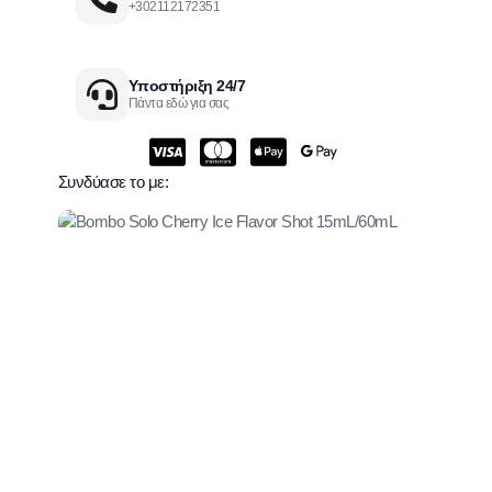
+302112172351
Υποστήριξη 24/7
Πάντα εδώ για σας
Συνδύασε το με: