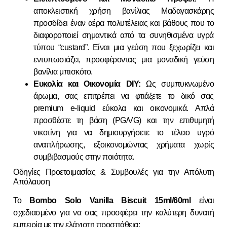
αποκλειστική χρήση βανίλιας Μαδαγασκάρης
προσδίδει έναν αέρα πολυτέλειας και βάθους που το
διαφοροποιεί σημαντικά από τα συνηθισμένα υγρά
τύπου “custard”. Είναι μια γεύση που ξεχωρίζει και
εντυπωσιάζει, προσφέροντας μια μοναδική γεύση
βανίλια μπισκότο.
Ευκολία και Οικονομία DIY:
Ως συμπυκνωμένο
άρωμα, σας επιτρέπει να φτιάξετε το δικό σας
premium e-liquid εύκολα και οικονομικά. Απλά
προσθέστε τη βάση (PG/VG) και την επιθυμητή
νικοτίνη για να δημιουργήσετε το τέλειο υγρό
αναπλήρωσης, εξοικονομώντας χρήματα χωρίς
συμβιβασμούς στην ποιότητα.
Οδηγίες Προετοιμασίας & Συμβουλές για την Απόλυτη
Απόλαυση
Το
Bombo Solo Vanilla Biscuit 15ml/60ml
είναι
σχεδιασμένο για να σας προσφέρει την καλύτερη δυνατή
εμπειρία με την ελάχιστη προσπάθεια: