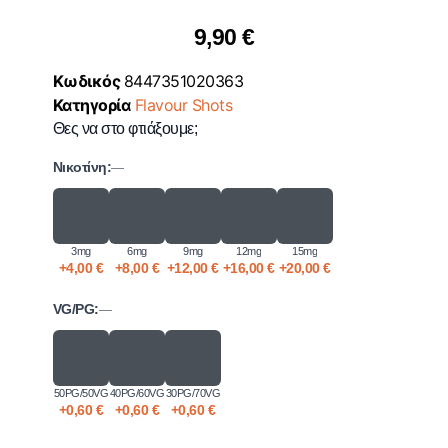
9,90
€
Κωδικός
8447351020363
Κατηγορία
Flavour Shots
Θες να στο φτιάξουμε;
Νικοτίνη:
—
3mg
6mg
9mg
12mg
15mg
+
4,00
€
+
8,00
€
+
12,00
€
+
16,00
€
+
20,00
€
VG/PG:
—
50PG/50VG
40PG/60VG
30PG/70VG
+
0,60
€
+
0,60
€
+
0,60
€