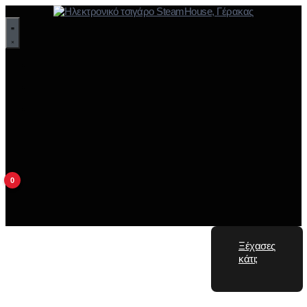
0
Ξέχασες
κάτι;