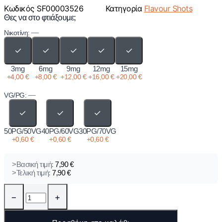
Κωδικός
SF00003526
Κατηγορία
Flavour Shots
Θες να στο φτιάξουμε;
—
Νικοτίνη:
✓
✓
✓
✓
✓
3mg
6mg
9mg
12mg
15mg
+
4,00
€
+
8,00
€
+
12,00
€
+
16,00
€
+
20,00
€
—
VG/PG:
✓
✓
✓
50PG/50VG
40PG/60VG
30PG/70VG
+
0,60
€
+
0,60
€
+
0,60
€
>Βασική τιμή:
7,90
€
>Τελική τιμή:
7,90
€
−
+