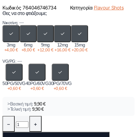
Κωδικός
764046746734
Κατηγορία
Flavour Shots
Θες να στο φτιάξουμε;
—
Νικοτίνη:
✓
✓
✓
✓
✓
3mg
6mg
9mg
12mg
15mg
+
4,00
€
+
8,00
€
+
12,00
€
+
16,00
€
+
20,00
€
—
VG/PG:
✓
✓
✓
50PG/50VG
40PG/60VG
30PG/70VG
+
0,60
€
+
0,60
€
+
0,60
€
>Βασική τιμή:
9,90
€
>Τελική τιμή:
9,90
€
−
+