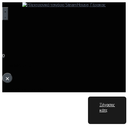
0
Το καλάθι σου
×
Το καλάθι σας είναι άδειο.
Ξέχασες
κάτι;