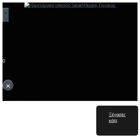
0
Το καλάθι σου
×
Το καλάθι σας είναι άδειο.
Ξέχασες
κάτι;