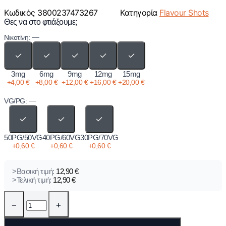
Κωδικός
3800237473267
Κατηγορία
Flavour Shots
Θες να στο φτιάξουμε;
—
Νικοτίνη:
✓
✓
✓
✓
✓
3mg
6mg
9mg
12mg
15mg
+
4,00
€
+
8,00
€
+
12,00
€
+
16,00
€
+
20,00
€
—
VG/PG:
✓
✓
✓
50PG/50VG
40PG/60VG
30PG/70VG
+
0,60
€
+
0,60
€
+
0,60
€
>Βασική τιμή:
12,90
€
>Τελική τιμή:
12,90
€
−
+