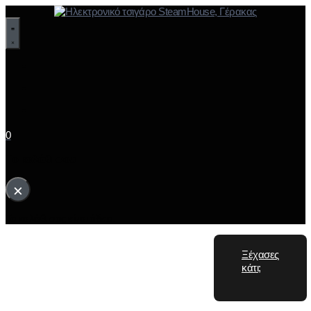
0
Το καλάθι σου
×
Το καλάθι σας είναι άδειο.
Ξέχασες
κάτι;