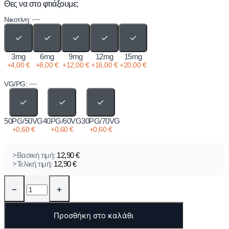
Θες να στο φτιάξουμε;
—
Νικοτίνη:
✓
✓
✓
✓
✓
3mg
6mg
9mg
12mg
15mg
+
4,00
€
+
8,00
€
+
12,00
€
+
16,00
€
+
20,00
€
—
VG/PG:
✓
✓
✓
50PG/50VG
40PG/60VG
30PG/70VG
+
0,60
€
+
0,60
€
+
0,60
€
>Βασική τιμή:
12,90
€
>Τελική τιμή:
12,90
€
−
+
Προσθήκη στο καλάθι