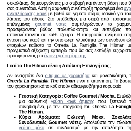
σοκολάτας, δημιουργώντας μια στιβαρή και έντονη βάση που 
σας συνεπάρει. Αυτή η αρμονική συνύπαρξη προσφέρει ένα
υγρ
αναπλήρωσης καφέ
με βαθύ και γεμάτο σώμα, ιδανικό για το
λάτρεις του είδους. Στο υπόβαθρο, μια σειρά από προσεκτι
επιλεγμένες
gourmet νότες
συμπληρώνουν το χαρμάνι
προσφέροντας βάθος, πολυπλοκότητα και εκπλήξεις πο
αποκαλύπτονται σε κάθε τζούρα. Η ισορροπία ανάμεσα στ
ένταση του καφέ και την υπόκωφη γλυκύτητα των συνοδευτικ
στοιχείων καθιστά το Omerta La Famiglia The Hitman μι
πραγματικά αξέχαστη εμπειρία που θα σας εκπλήξει ευχάριστ
προσφέροντας μια
έντονη γεύση άτμισης
.
Γιατί το The Hitman είναι η Απόλυτη Επιλογή σας;
Αν αναζητάτε ένα
e-liquid με χαρακτήρα
και μοναδικότητα, 
Omerta La Famiglia The Hitman
είναι η απάντηση. Τα βασι
του χαρακτηριστικά το καθιστούν αδιαμφισβήτητα κορυφαίο:
Γευστική Κατηγορία: Coffee Gourmet / Mocha.
Επιλέξ
μια αυθεντική
γεύση καφέ άτμισης
που ξεπερνά τ
συνηθισμένα, με την υπογραφή του Omerta
La Famigl
The Hitman
.
Κύρια Αρώματα: Εκλεκτή Μόκα, Σοκολάτα
Συνοδευτικές Gourmet νότες.
Απολαύστε την πλούσι
γεύση μόκα
σε συνδυασμό με την απαλότητα τη