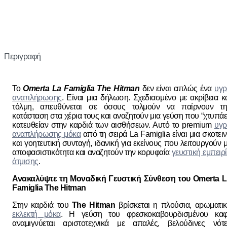
Περιγραφή
Το
Omerta La Famiglia The Hitman
δεν είναι απλώς ένα
υγρ
αναπλήρωσης
. Είναι μια δήλωση. Σχεδιασμένο με ακρίβεια κ
τόλμη, απευθύνεται σε όσους τολμούν να παίρνουν τη
κατάσταση στα χέρια τους και αναζητούν μια γεύση που “χτυπάε
κατευθείαν στην καρδιά των αισθήσεων. Αυτό το premium
υγρ
αναπλήρωσης μόκα
από τη σειρά La Famiglia είναι μια σκοτει
και γοητευτική συνταγή, ιδανική για εκείνους που λειτουργούν 
αποφασιστικότητα και αναζητούν την κορυφαία
γευστική εμπειρ
άτμισης
.
Ανακαλύψτε τη Μοναδική Γευστική Σύνθεση του Omerta L
Famiglia The Hitman
Στην καρδιά του
The Hitman
βρίσκεται η πλούσια, αρωματι
εκλεκτή μόκα
. Η γεύση του φρεσκοκαβουρδισμένου καφ
αναμιγνύεται αριστοτεχνικά με απαλές, βελούδινες νότε