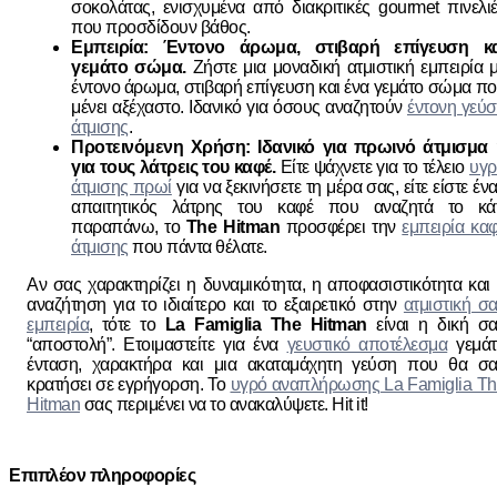
σοκολάτας, ενισχυμένα από διακριτικές gourmet πινελι
που προσδίδουν βάθος.
Εμπειρία: Έντονο άρωμα, στιβαρή επίγευση κα
γεμάτο σώμα.
Ζήστε μια μοναδική ατμιστική εμπειρία 
έντονο άρωμα, στιβαρή επίγευση και ένα γεμάτο σώμα π
μένει αξέχαστο. Ιδανικό για όσους αναζητούν
έντονη γεύ
άτμισης
.
Προτεινόμενη Χρήση: Ιδανικό για πρωινό άτμισμα 
για τους λάτρεις του καφέ.
Είτε ψάχνετε για το τέλειο
υγρ
άτμισης πρωί
για να ξεκινήσετε τη μέρα σας, είτε είστε έν
απαιτητικός λάτρης του καφέ που αναζητά το κάτ
παραπάνω, το
The Hitman
προσφέρει την
εμπειρία κα
άτμισης
που πάντα θέλατε.
Αν σας χαρακτηρίζει η δυναμικότητα, η αποφασιστικότητα και
αναζήτηση για το ιδιαίτερο και το εξαιρετικό στην
ατμιστική σ
εμπειρία
, τότε το
La Famiglia The Hitman
είναι η δική σ
“αποστολή”. Ετοιμαστείτε για ένα
γευστικό αποτέλεσμα
γεμάτ
ένταση, χαρακτήρα και μια ακαταμάχητη γεύση που θα σα
κρατήσει σε εγρήγορση. Το
υγρό αναπλήρωσης La Famiglia T
Hitman
σας περιμένει να το ανακαλύψετε. Hit it!
Επιπλέον πληροφορίες