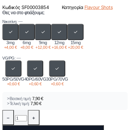
Κωδικός
SF00003854
Κατηγορία
Flavour Shots
Θες να στο φτιάξουμε;
—
Νικοτίνη:
✓
✓
✓
✓
✓
3mg
6mg
9mg
12mg
15mg
+
4,00
€
+
8,00
€
+
12,00
€
+
16,00
€
+
20,00
€
—
VG/PG:
✓
✓
✓
50PG/50VG
40PG/60VG
30PG/70VG
+
0,60
€
+
0,60
€
+
0,60
€
>Βασική τιμή:
7,90
€
>Τελική τιμή:
7,90
€
−
+