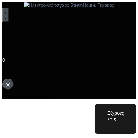
0
Το καλάθι σου
×
Το καλάθι σας είναι άδειο.
Ξέχασες
κάτι;