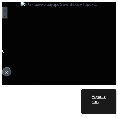
0
Το καλάθι σου
×
Το καλάθι σας είναι άδειο.
Ξέχασες
κάτι;