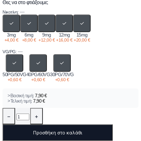
Θες να στο φτιάξουμε;
—
Νικοτίνη:
✓
✓
✓
✓
✓
3mg
6mg
9mg
12mg
15mg
+
4,00
€
+
8,00
€
+
12,00
€
+
16,00
€
+
20,00
€
—
VG/PG:
✓
✓
✓
50PG/50VG
40PG/60VG
30PG/70VG
+
0,60
€
+
0,60
€
+
0,60
€
>Βασική τιμή:
7,90
€
>Τελική τιμή:
7,90
€
−
+
Προσθήκη στο καλάθι