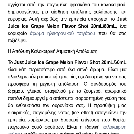
αγγίζεται από την παγωμένη φρεσκάδα του καλοκαιριού,
δημιουργώντας μια αίσθηση απόλυτης χαλάρωσης και
ευφορίας. Αυτή ακριβώς την εμπειρία υπόσχεται το
Just
Juice Ice Grape Melon Flavor Shot 20mL/60mL
, ένα
κορυφαίο
άρωμα ηλεκτρονικού τσιγάρου
που θα σας
ταξιδέψει.
Η Απόλυτη Καλοκαιρινή Ατμιστική Απόλαυση
Το
Just Juice Ice Grape Melon Flavor Shot 20mL/60mL
είναι κάτι περισσότερο από ένα απλό άρωμα. Είναι μια
ολοκληρωμένη ατμιστική εμπειρία, σχεδιασμένη για να σας
προσφέρει τη μέγιστη απόλαυση. Ο συνδυασμός του
ώριμου, γλυκού σταφυλιού με το ζουμερό, αρωματικό
πεπόνι δημιουργεί μια απίστευτα ισορροπημένη γεύση που
θα ενθουσιάσει τον ουρανίσκο σας. Η προσθήκη μιας
διακριτικής, παγωμένης νότας (ice effect) απογειώνει την
εμπειρία, χαρίζοντας μια δροσερή επίγευση που θυμίζει
παγωμένο χυμό φρούτων. Είναι η ιδανική
καλοκαιρινή