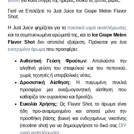
γεύση
για κάθε στιγμή της ημέρας, ειδικά τις ζεστές μέρες.
Γιατί να Επιλέξετε το Just Juice Ice Grape Melon Flavor
Shot;
Η Just Juice φημίζεται για τα
ποιοτικά υγρά αναπλήρωσης
και τα συμπυκνωμένα αρώματά της, και το
Ice Grape Melon
Flavor Shot
δεν αποτελεί εξαίρεση. Πρόκειται για ένα
ενισχυμένο άρωμα
που προσφέρει:
Αυθεντική Γεύση Φρούτων:
Απολαύστε την
αληθινή γεύση του σταφυλιού και του πεπονιού,
χωρίς τεχνητές ή υπερβολικές νότες.
Δροσιστική Αίσθηση:
Η παγωμένη πινελιά
προσφέρει μια αναζωογονητική αίσθηση που
καθαρίζει τον ουρανίσκο και δροσίζει.
Ευκολία Χρήσης:
Ως Flavor Shot, το άρωμα είναι
ήδη προ-αναμεμειγμένο και απαιτεί μόνο την
προσθήκη βάσης (base) και ενδεχομένως νικοτίνης
(nicotine shot) για να δημιουργήσετε το δικό σας
DIY
υγρό αναπλήρωσης
.