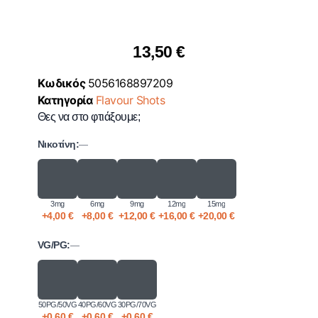
13,50
€
Κωδικός
5056168897209
Κατηγορία
Flavour Shots
Θες να στο φτιάξουμε;
Νικοτίνη:
—
3mg
6mg
9mg
12mg
15mg
+
4,00
€
+
8,00
€
+
12,00
€
+
16,00
€
+
20,00
€
VG/PG:
—
50PG/50VG
40PG/60VG
30PG/70VG
+
0,60
€
+
0,60
€
+
0,60
€