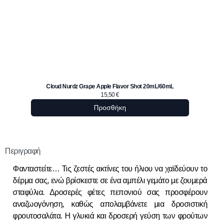
Cloud Nurdz Grape Apple Flavor Shot 20mL/60mL
Hashtag
15,50
€
Προσθήκη
Περιγραφή
Φανταστείτε… Τις ζεστές ακτίνες του ήλιου να χαϊδεύουν το
δέρμα σας, ενώ βρίσκεστε σε ένα αμπέλι γεμάτο με ζουμερά
σταφύλια. Δροσερές φέτες πεπονιού σας προσφέρουν
αναζωογόνηση, καθώς απολαμβάνετε μια δροσιστική
φρουτοσαλάτα. Η γλυκιά και δροσερή γεύση των φρούτων