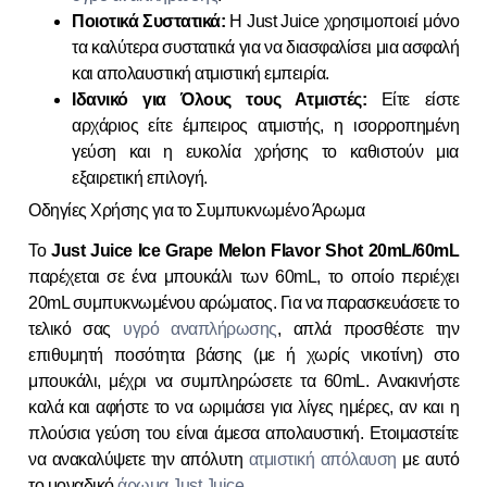
Ποιοτικά Συστατικά:
Η Just Juice χρησιμοποιεί μόνο
τα καλύτερα συστατικά για να διασφαλίσει μια ασφαλή
και απολαυστική ατμιστική εμπειρία.
Ιδανικό για Όλους τους Ατμιστές:
Είτε είστε
αρχάριος είτε έμπειρος ατμιστής, η ισορροπημένη
γεύση και η ευκολία χρήσης το καθιστούν μια
εξαιρετική επιλογή.
Οδηγίες Χρήσης για το Συμπυκνωμένο Άρωμα
Το
Just Juice Ice Grape Melon Flavor Shot 20mL/60mL
παρέχεται σε ένα μπουκάλι των 60mL, το οποίο περιέχει
20mL συμπυκνωμένου αρώματος. Για να παρασκευάσετε το
τελικό σας
υγρό αναπλήρωσης
, απλά προσθέστε την
επιθυμητή ποσότητα βάσης (με ή χωρίς νικοτίνη) στο
μπουκάλι, μέχρι να συμπληρώσετε τα 60mL. Ανακινήστε
καλά και αφήστε το να ωριμάσει για λίγες ημέρες, αν και η
πλούσια γεύση του είναι άμεσα απολαυστική. Ετοιμαστείτε
να ανακαλύψετε την απόλυτη
ατμιστική απόλαυση
με αυτό
το μοναδικό
άρωμα Just Juice
.