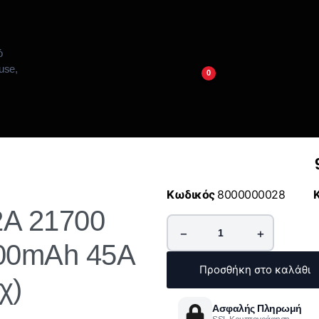
0
Κωδικός
8000000028
2A 21700
−
+
00mAh 45A
Προσθήκη στο καλάθι
χ)
Ασφαλής Πληρωμή