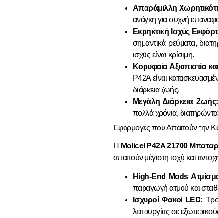
Απαράμιλλη Χωρητικότ
ανάγκη για συχνή επαναφ
Εκρηκτική Ισχύς Εκφόρτ
σημαντικά ρεύματα, διατη
ισχύς είναι κρίσιμη.
Κορυφαία Αξιοπιστία κα
P42A είναι κατασκευασμέν
διάρκεια ζωής.
Μεγάλη Διάρκεια Ζωής:
πολλά χρόνια, διατηρώντα
Εφαρμογές που Απαιτούν την Κ
Η
Molicel P42A 21700 Μπατα
απαιτούν μέγιστη ισχύ και αντοχ
High-End Mods Ατμίσμα
παραγωγή ατμού και σταθε
Ισχυροί Φακοί LED:
Τροφ
λειτουργίας σε εξωτερικο