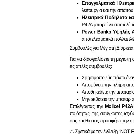
Επαγγελματικά Ηλεκτρι
λειτουργία και την απαιτο
Ηλεκτρικά Ποδήλατα κα
P42A μπορεί να αποτελέσε
Power Banks Υψηλής 
αποτελεσματικά πολλαπλέ
Συμβουλές για Μέγιστη Διάρκεια
Για να διασφαλίσετε τη μέγιστη
τις απλές συμβουλές:
Χρησιμοποιείτε πάντα έναν
Αποφύγετε την πλήρη απο
Αποθηκεύετε την μπαταρία
Μην εκθέτετε την μπαταρί
Επιλέγοντας την
Molicel P42
ποιότητας, της ασύγκριτης ισχ
σας και θα σας προσφέρει την η
⚠️ Σχετικά με την ένδειξη “NO