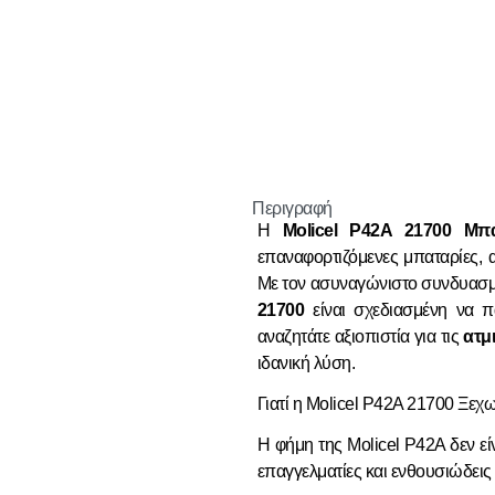
Περιγραφή
Η
Molicel P42A 21700 Μ
επαναφορτιζόμενες μπαταρίες, 
Με τον ασυναγώνιστο συνδυασμ
21700
είναι σχεδιασμένη να πα
αναζητάτε αξιοπιστία για τις
ατμ
ιδανική λύση.
Γιατί η Molicel P42A 21700 Ξεχω
Η φήμη της Molicel P42A δεν εί
επαγγελματίες και ενθουσιώδεις