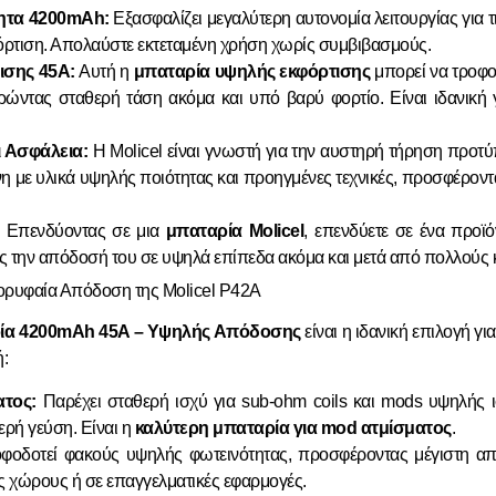
ητα 4200mAh:
Εξασφαλίζει μεγαλύτερη αυτονομία λειτουργίας για τ
όρτιση. Απολαύστε εκτεταμένη χρήση χωρίς συμβιβασμούς.
ισης 45A:
Αυτή η
μπαταρία υψηλής εκφόρτισης
μπορεί να τροφο
ρώντας σταθερή τάση ακόμα και υπό βαρύ φορτίο. Είναι ιδανική 
ι Ασφάλεια:
Η Molicel είναι γνωστή για την αυστηρή τήρηση προτύ
η με υλικά υψηλής ποιότητας και προηγμένες τεχνικές, προσφέροντ
Επενδύοντας σε μια
μπαταρία Molicel
, επενδύετε σε ένα προϊ
ς την απόδοσή του σε υψηλά επίπεδα ακόμα και μετά από πολλούς 
ορυφαία Απόδοση της Molicel P42A
ρία 4200mAh 45A – Υψηλής Απόδοσης
είναι η ιδανική επιλογή 
ή:
τος:
Παρέχει σταθερή ισχύ για sub-ohm coils και mods υψηλής 
ρή γεύση. Είναι η
καλύτερη μπαταρία για mod ατμίσματος
.
οδοτεί φακούς υψηλής φωτεινότητας, προσφέροντας μέγιστη απ
ύς χώρους ή σε επαγγελματικές εφαρμογές.