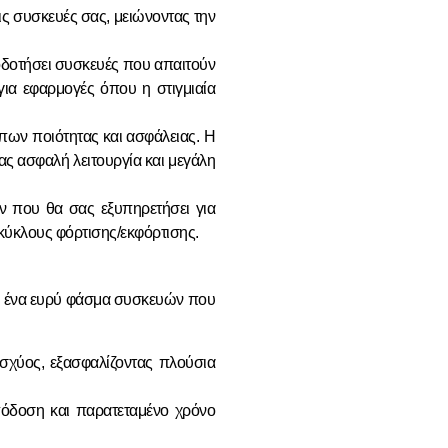
ις συσκευές σας, μειώνοντας την
δοτήσει συσκευές που απαιτούν
για εφαρμογές όπου η στιγμιαία
πων ποιότητας και ασφάλειας. Η
ας ασφαλή λειτουργία και μεγάλη
όν που θα σας εξυπηρετήσει για
κύκλους φόρτισης/εκφόρτισης.
για ένα ευρύ φάσμα συσκευών που
ισχύος, εξασφαλίζοντας πλούσια
όδοση και παρατεταμένο χρόνο