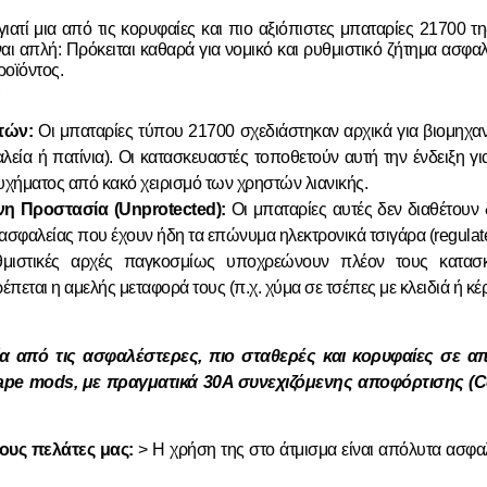
γιατί μια από τις κορυφαίες και πιο αξιόπιστες μπαταρίες 21700 τ
 απλή: Πρόκειται καθαρά για νομικό και ρυθμιστικό ζήτημα ασφαλεία
ροϊόντος.
;
τών:
Οι μπαταρίες τύπου 21700 σχεδιάστηκαν αρχικά για βιομηχανι
γαλεία ή πατίνια). Οι κατασκευαστές τοποθετούν αυτή την ένδειξη
υχήματος από κακό χειρισμό των χρηστών λιανικής.
η Προστασία (Unprotected):
Οι μπαταρίες αυτές δεν διαθέτουν
 ασφαλείας που έχουν ήδη τα επώνυμα ηλεκτρονικά τσιγάρα (regulat
ιστικές αρχές παγκοσμίως υποχρεώνουν πλέον τους κατασκ
πεται η αμελής μεταφορά τους (π.χ. χύμα σε τσέπες με κλειδιά ή κέ
ία από τις ασφαλέστερες, πιο σταθερές και κορυφαίες σε α
ape mods, με πραγματικά 30Α συνεχιζόμενης αποφόρτισης (C
ους πελάτες μας:
> Η χρήση της στο άτμισμα είναι απόλυτα ασφαλ