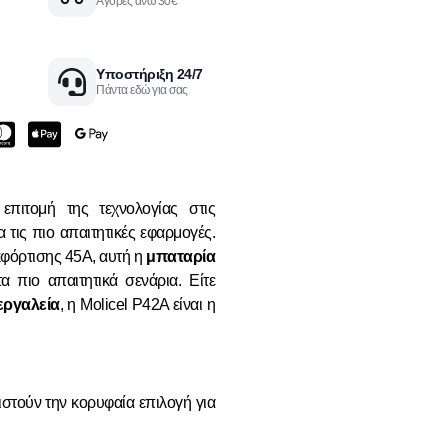
Αγορές άνω 30€
Υποστήριξη 24/7
Πάντα εδώ για σας
επιτομή της τεχνολογίας στις
τις πιο απαιτητικές εφαρμογές.
φόρτισης 45A, αυτή η
μπαταρία
 πιο απαιτητικά σενάρια. Είτε
εργαλεία
, η Molicel P42A είναι η
ιστούν την κορυφαία επιλογή για