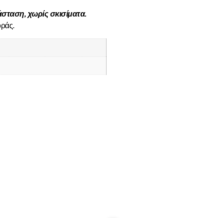
άσταση, χωρίς σκισίματα.
οράς.