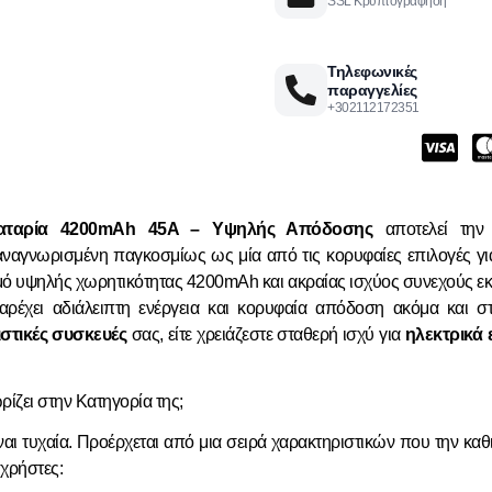
SSL Κρυπτογράφηση
Τηλεφωνικές
παραγγελίες
+302112172351
παταρία 4200mAh 45A – Υψηλής Απόδοσης
αποτελεί την 
αναγνωρισμένη παγκοσμίως ως μία από τις κορυφαίες επιλογές για 
ό υψηλής χωρητικότητας 4200mAh και ακραίας ισχύος συνεχούς εκ
ρέχει αδιάλειπτη ενέργεια και κορυφαία απόδοση ακόμα και στα
ιστικές συσκευές
σας, είτε χρειάζεστε σταθερή ισχύ για
ηλεκτρικά 
ρίζει στην Κατηγορία της;
ναι τυχαία. Προέρχεται από μια σειρά χαρακτηριστικών που την καθ
 χρήστες: