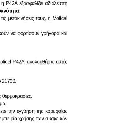
η P42A εξασφαλίζει αδιάλειπτη
υκνότητα
.
ις μετακινήσεις τους, η Molicel
ούν να φορτίσουν γρήγορα και
licel P42A, ακολουθήστε αυτές
υ 21700.
ς θερμοκρασίες.
μα.
γετε την εγγύηση της κορυφαίας
ν εμπειρία χρήσης των συσκευών