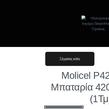
Ξέχασες κάτι;
Molicel P4
Μπαταρία 42
(1Τμ