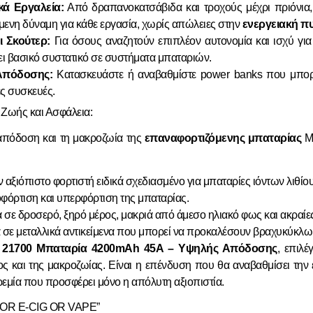
κά Εργαλεία:
Από δραπανοκατσάβιδα και τροχούς μέχρι πριόνια, 
ύμενη δύναμη για κάθε εργασία, χωρίς απώλειες στην
ενεργειακή π
ι Σκούτερ:
Για όσους αναζητούν επιπλέον αυτονομία και ισχύ για τ
ι βασικό συστατικό σε συστήματα μπαταριών.
Απόδοσης:
Κατασκευάστε ή αναβαθμίστε power banks που μπορ
ς συσκευές.
 Ζωής και Ασφάλεια:
 απόδοση και τη μακροζωία της
επαναφορτιζόμενης μπαταρίας
Mo
 αξιόπιστο φορτιστή ειδικά σχεδιασμένο για μπαταρίες ιόντων λιθίο
φόρτιση και υπερφόρτιση της μπαταρίας.
 σε δροσερό, ξηρό μέρος, μακριά από άμεσο ηλιακό φως και ακραίε
α σε μεταλλικά αντικείμενα που μπορεί να προκαλέσουν βραχυκύκλω
A 21700 Μπαταρία 4200mAh 45A – Υψηλής Απόδοσης
, επιλέ
ύος και της μακροζωίας. Είναι η επένδυση που θα αναβαθμίσει τη
ρεμία που προσφέρει μόνο η απόλυτη αξιοπιστία.
T FOR E-CIG OR VAPE”