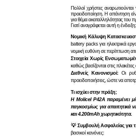
​Πολλοί χρήστες αναρωτιούνται 
προειδοποίηση. Η απάντηση είναι
για θέμα ακαταλληλότητας του π
​Γιατί αναγράφεται αυτή η ένδειξη
Νομική Κάλυψη Κατασκευασ
battery packs για ηλεκτρικά ερ
νομική ευθύνη σε περίπτωση ατ
Στοιχεία Χωρίς Ενσωματωμέν
καθώς βασίζονται στις πλακέτες
Διεθνείς Κανονισμοί:
Οι ρυθμ
προειδοποιήσεις, ώστε να αποτρέ
Τι ισχύει στην πράξη;
Η Molicel P42A παραμένει μ
παγκοσμίως για απαιτητικά v
και 4.200mAh χωρητικότητα.
💡 Συμβουλή Ασφαλείας για τ
βασικοί κανόνες: