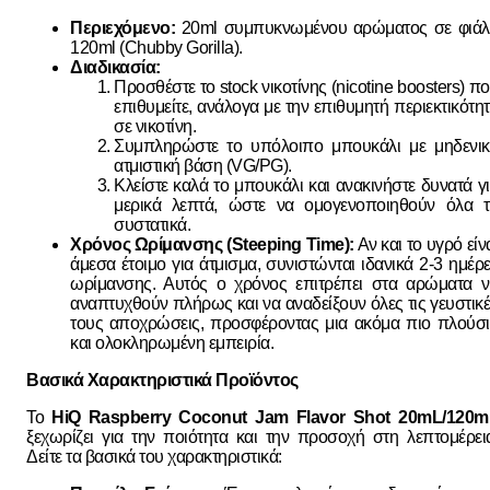
Περιεχόμενο:
20ml συμπυκνωμένου αρώματος σε φιάλ
120ml (Chubby Gorilla).
Διαδικασία:
Προσθέστε το stock νικοτίνης (nicotine boosters) π
επιθυμείτε, ανάλογα με την επιθυμητή περιεκτικότη
σε νικοτίνη.
Συμπληρώστε το υπόλοιπο μπουκάλι με μηδενικ
ατμιστική βάση (VG/PG).
Κλείστε καλά το μπουκάλι και ανακινήστε δυνατά γ
μερικά λεπτά, ώστε να ομογενοποιηθούν όλα τ
συστατικά.
Χρόνος Ωρίμανσης (Steeping Time):
Αν και το υγρό είν
άμεσα έτοιμο για άτμισμα, συνιστώνται ιδανικά 2-3 ημέρ
ωρίμανσης. Αυτός ο χρόνος επιτρέπει στα αρώματα 
αναπτυχθούν πλήρως και να αναδείξουν όλες τις γευστικ
τους αποχρώσεις, προσφέροντας μια ακόμα πιο πλούσ
και ολοκληρωμένη εμπειρία.
Βασικά Χαρακτηριστικά Προϊόντος
Το
HiQ Raspberry Coconut Jam Flavor Shot 20mL/120m
ξεχωρίζει για την ποιότητα και την προσοχή στη λεπτομέρει
Δείτε τα βασικά του χαρακτηριστικά: