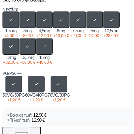
—
Νικοτίνη:
✓
✓
✓
✓
✓
✓
✓
1,5mg
3mg
4,5mg
6mg
7,5mg
9mg
10,5mg
+
4,00
€
+
8,00
€
+
12,00
€
+
16,00
€
+
20,00
€
+
24,00
€
+
28,00
€
✓
✓
✓
12mg
13,5mg
15mg
+
32,00
€
+
36,00
€
+
40,00
€
—
VG/PG:
✓
✓
✓
50VG/50PG
60VG/40PG
70VG/30PG
+
1,20
€
+
1,20
€
+
1,20
€
>Βασική τιμή:
12,90
€
>Τελική τιμή:
12,90
€