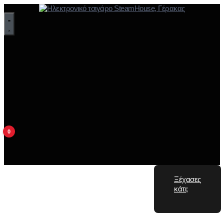
0
Ξέχασες
κάτι;