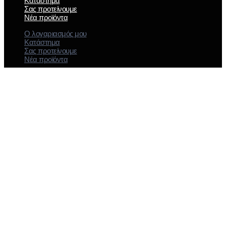
Κατάστημα
Σας προτείνουμε
Νέα προϊόντα
Ο λογαριασμός μου
Κατάστημα
Σας προτείνουμε
Νέα προϊόντα
Αποστολές προϊόντων και πληρωμές
Επιστροφές προϊόντων
Πολιτική απορρήτου
Όροι και προϋποθέσεις
Αποστολές προϊόντων και πληρωμές
Επιστροφές προϊόντων
Πολιτική απορρήτου
Όροι και προϋποθέσεις
Ηρώων Πολυτεχνείου 18, Γέρακας 15344
Τηλ: 2112172351