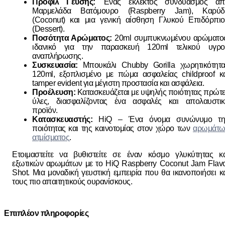
Προφίλ Γεύσης:
Ένας εκλεκτός συνδυασμός απ
Μαρμελάδα Βατόμουρο (Raspberry Jam), Καρύδ
(Coconut) και μια γενική αίσθηση Γλυκού Επιδόρπι
(Dessert).
Ποσότητα Αρώματος:
20ml συμπυκνωμένου αρώματος
ιδανικό για την παρασκευή 120ml τελικού υγρο
αναπλήρωσης.
Συσκευασία:
Μπουκάλι Chubby Gorilla χωρητικότητα
120ml, εξοπλισμένο με πώμα ασφαλείας childproof κ
tamper evident για μέγιστη προστασία και ασφάλεια.
Προέλευση:
Κατασκευάζεται με υψηλής ποιότητας πρώτ
ύλες, διασφαλίζοντας ένα ασφαλές και απολαυστικ
προϊόν.
Κατασκευαστής:
HiQ – Ένα όνομα συνώνυμο τη
ποιότητας και της καινοτομίας στον χώρο των
αρωμάτω
ατμίσματος
.
Ετοιμαστείτε να βυθιστείτε σε έναν κόσμο γλυκύτητας κ
εξωτικών αρωμάτων με το HiQ Raspberry Coconut Jam Flav
Shot. Μια μοναδική γευστική εμπειρία που θα ικανοποιήσει κ
τους πιο απαιτητικούς ουρανίσκους.
Επιπλέον πληροφορίες