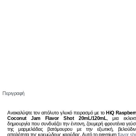
Περιγραφή
Ανακαλύψτε τον απόλυτο γλυκό πειρασμό με το
HiQ Raspberr
Coconut Jam Flavor Shot 20mL/120mL
, μια εκλεκτ
δημιουργία που συνδυάζει την έντονη, ζουμερή φρουτένια γεύ
της μαρμελάδας βατόμουρου με την εξωτική, βελούδιν
απαλότητα της κρεμώδους καρύδας. Αυτό το premium
flavor sh