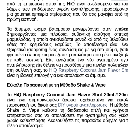
από τη φημισμένη σειρά της HiQ είναι σχεδιασμένο για το
λάτρεις των επιδόρπιων υγρών αναπλήρωσης, προσφέροντα
μια gourmet εμπειρία ατμίσματος που θα σας μαγέψει από τ
πρώτη εισπνοή.
Τα ζουμερά, ώριμα βατόμουρα μαγειρεύονται στην εντέλει
δημιουργώντας μια πλούσια, αυθεντική αίσθηση σπιτική
μαρμελάδας, η οποία αγκαλιάζεται μοναδικά από τις βελούδιν
νότες της κρεμώδους καρύδας. Το αποτέλεσμα είναι ένα
εξαιρετικά ισορροπημένος συνδυασμός με γεμάτο σώμα, βαθ
φρουτένια ένταση και μια εξωτική απαλότητα που μένει ανεξίτη
σε κάθε εισπνοή. Είτε αναζητάτε ένα νέο αγαπημένο υγρ
αναπλήρωσης είτε θέλετε να προσθέσετε μια πινελιά πολυτέλει
στη συλλογή σας, το
HiQ Raspberry Coconut Jam Flavor Sh
είναι η ιδανική επιλογή για ένα απολαυστικό άτμισμα.
Εύκολη Παρασκευή με τη Μέθοδο Shake & Vape
Το
HiQ Raspberry Coconut Jam Flavor Shot 20mL/120m
είναι ένα συμπυκνωμένο άρωμα, σχεδιασμένο για εύκολ
παρασκευή του δικού σας
DIY υγρού αναπλήρωσης
. Η μέθοδ
Shake & Vape καθιστά τη διαδικασία απλή και γρήγορη
επιτρέποντάς σας να απολαύσετε την αγαπημένη σας γεύσ
χωρίς καθυστέρηση. Ακολουθήστε τις παρακάτω οδηγίες για 
τέλειο αποτέλεσμα: