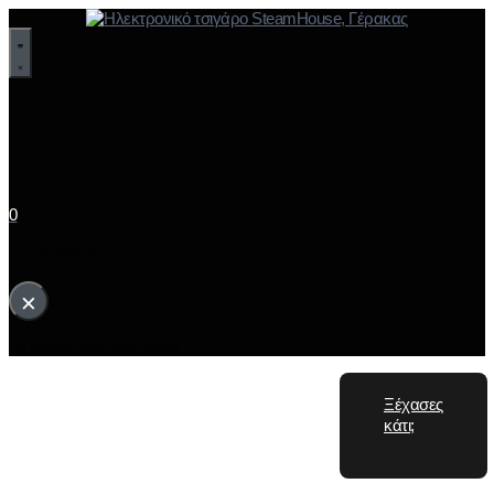
0
Το καλάθι σου
×
Το καλάθι σας είναι άδειο.
Ξέχασες
κάτι;