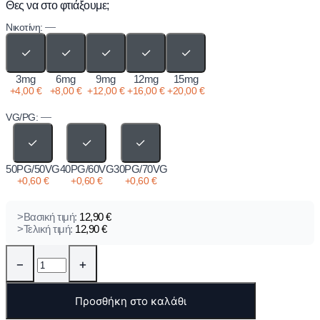
Θες να στο φτιάξουμε;
—
Νικοτίνη:
✓
✓
✓
✓
✓
3mg
6mg
9mg
12mg
15mg
+
4,00
€
+
8,00
€
+
12,00
€
+
16,00
€
+
20,00
€
—
VG/PG:
✓
✓
✓
50PG/50VG
40PG/60VG
30PG/70VG
+
0,60
€
+
0,60
€
+
0,60
€
>Βασική τιμή:
12,90
€
>Τελική τιμή:
12,90
€
−
+
Προσθήκη στο καλάθι