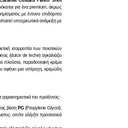
Caramel Custard Flavor Shot
ρόκειται για ένα premium, άκρως
τμίσματος με έντονο επιδόρπιο
απαιτεί υποχρεωτικά ανάμειξη με
ρετική ισορροπία των ποιοτικών
τος (dulce de leche) αγκαλιάζει
μια πλούσια, παραδοσιακή κρέμα
που αφήνει μια υπέροχη, κρεμώδη
ά χαρακτηριστικά του προϊόντος:
ητας βάση
PG
(Propylene Glycol).
ατος, οπότε ελέγξτε προσεκτικά