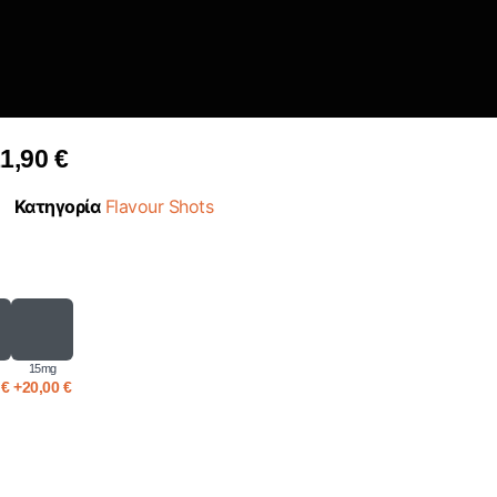
1,90
€
Κατηγορία
Flavour Shots
15mg
0
€
+
20,00
€