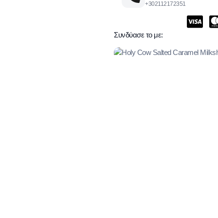
+302112172351
Συνδύασε το με: