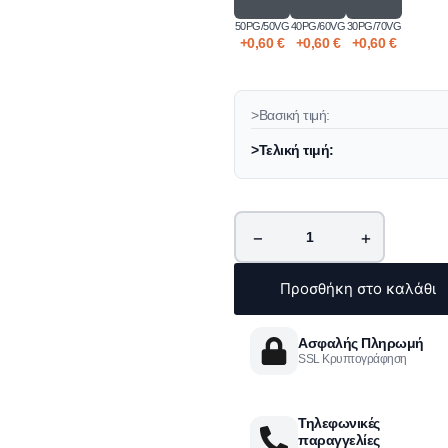
50PG/50VG
40PG/60VG
30PG/70VG
+
0,60
€
+
0,60
€
+
0,60
€
>Βασική τιμή:
>Τελική τιμή:
−
+
Προσθήκη στο καλάθι
Ασφαλής Πληρωμή
SSL Κρυπτογράφηση
Τηλεφωνικές
παραγγελίες