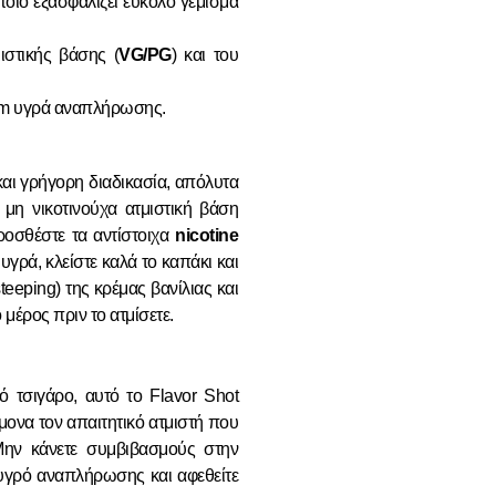
οποίο εξασφαλίζει εύκολο γέμισμα
στικής βάσης (
VG/PG
) και του
ium υγρά αναπλήρωσης.
και γρήγορη διαδικασία, απόλυτα
 μη νικοτινούχα ατμιστική βάση
προσθέστε τα αντίστοιχα
nicotine
γρά, κλείστε καλά το καπάκι και
eeping) της κρέμας βανίλιας και
 μέρος πριν το ατμίσετε.
 τσιγάρο, αυτό το Flavor Shot
μονα τον απαιτητικό ατμιστή που
Μην κάνετε συμβιβασμούς στην
 υγρό αναπλήρωσης και αφεθείτε