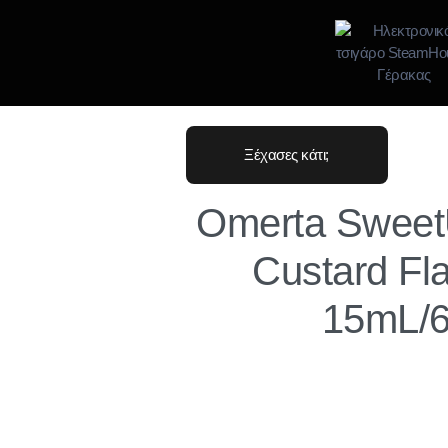
Ξέχασες κάτι;
Omerta Sweet
Custard Fl
15mL/