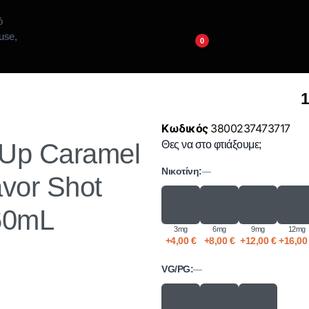
0
1
Κωδικός
3800237473717
Up Caramel
Θες να στο φτιάξουμε;
Νικοτίνη:
—
avor Shot
60mL
3mg
6mg
9mg
12mg
+
4,00
€
+
8,00
€
+
12,00
€
+
16,0
VG/PG:
—