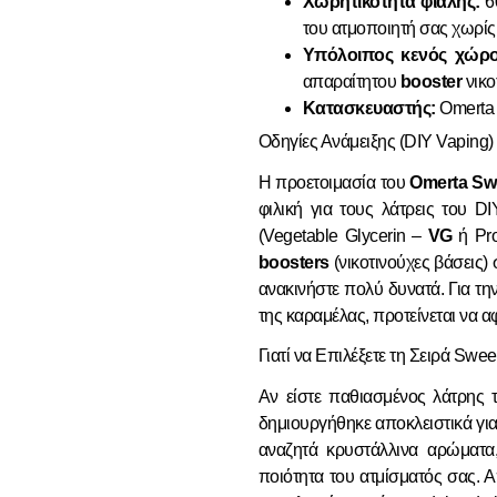
Χωρητικότητα φιάλης:
6
του ατμοποιητή σας χωρίς
Υπόλοιπος κενός χώρο
απαραίτητου
booster
νικο
Κατασκευαστής:
Omerta 
Οδηγίες Ανάμειξης (DIY Vaping)
Η προετοιμασία του
Omerta Sw
φιλική για τους λάτρεις του D
(Vegetable Glycerin –
VG
ή Pro
boosters
(νικοτινούχες βάσεις)
ανακινήστε πολύ δυνατά. Για τη
της καραμέλας, προτείνεται να αφ
Γιατί να Επιλέξετε τη Σειρά Swe
Αν είστε παθιασμένος λάτρης 
δημιουργήθηκε αποκλειστικά για
αναζητά κρυστάλλινα αρώματα
ποιότητα του ατμίσματός σας. 