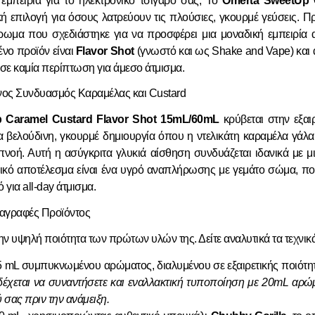
εμπειρία για το ηλεκτρονικό τσιγάρο σας; Το
Omerta SweetUp 
κή επιλογή για όσους λατρεύουν τις πλούσιες, γκουρμέ γεύσεις. Π
μα που σχεδιάστηκε για να προσφέρει μια μοναδική εμπειρία α
ένο προϊόν είναι
Flavor Shot
(γνωστό και ως Shake and Vape) και 
 σε καμία περίπτωση για άμεσο άτμισμα.
νος Συνδυασμός Καραμέλας και Custard
 Caramel Custard Flavor Shot 15mL/60mL
κρύβεται στην εξαι
α βελούδινη, γκουρμέ δημιουργία όπου η ντελικάτη καραμέλα γάλακ
πνοή. Αυτή η ασύγκριτα γλυκιά αίσθηση συνδυάζεται ιδανικά με 
 τελικό αποτέλεσμα είναι ένα υγρό αναπλήρωσης με γεμάτο σώμα, 
 για all-day άτμισμα.
ιαγραφές Προϊόντος
την υψηλή ποιότητα των πρώτων υλών της. Δείτε αναλυτικά τα τεχνικ
 mL συμπυκνωμένου αρώματος, διαλυμένου σε εξαιρετικής ποιότ
έχεται να συναντήσετε και εναλλακτική τυποποίηση με 20mL αρώμ
ύ σας πριν την ανάμειξη.