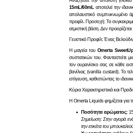
Αναζητάτε την απόλυτη γλυκιά 
15mL/60mL
αποτελεί την ιδανι
απολαυστικό συμπυκνωμένο άρω
προφίλ. Προσοχή: Το συγκεκριμ
ατμιστική βάση. Δεν προορίζεται
Γευστικό Προφίλ: Ένας Βελούδι
Η μαγεία του
Omerta SweetUp
συστατικών του. Φανταστείτε μι
τον ουρανίσκο σας σε κάθε εισ
βανίλιας (vanilla custard). Το
επίγευση, καθιστώντας το ιδανικό
Κύρια Χαρακτηριστικά και Προδ
Η Omerta Liquids φημίζεται για 
Ποσότητα αρώματος:
15
Σημείωση: Στην αγορά ενδ
την ετικέτα του μπουκαλιο