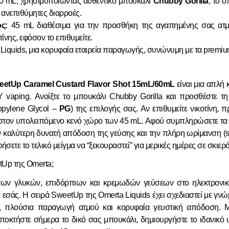
0 mL, χρησιμοποιώντας αυθεντικό μπουκάλι
Chubby Gorilla
, το 
 ανεπιθύμητες διαρροές.
ς:
45 mL διαθέσιμα για την προσθήκη της αγαπημένης σας ατμι
τίνης, εφόσον το επιθυμείτε.
Liquids, μια κορυφαία εταιρεία παραγωγής, συνώνυμη με τα prem
eetUp Caramel Custard Flavor Shot 15mL/60mL
είναι μια απλή 
IY vaping. Ανοίξτε το μπουκάλι Chubby Gorilla και προσθέστε τη
pylene Glycol –
PG
) της επιλογής σας. Αν επιθυμείτε νικοτίνη, 
 στον υπολειπόμενο κενό χώρο των 45 mL. Αφού συμπληρώσετε τα υ
ν καλύτερη δυνατή απόδοση της γεύσης και την πλήρη ωρίμανση (st
ήσετε το τελικό μείγμα να “ξεκουραστεί” για μερικές ημέρες σε σκιερό
etUp της Omerta;
των γλυκών, επιδόρπιων και κρεμωδών γεύσεων στο ηλεκτρονικό
 εσάς. Η σειρά SweetUp της Omerta Liquids έχει σχεδιαστεί με γνώ
, πλούσια παραγωγή ατμού και κορυφαία γευστική απόδοση. 
Αποκτήστε σήμερα το δικό σας μπουκάλι, δημιουργήστε το ιδανικό