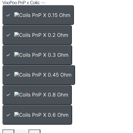
VooPoo PnP x Coils:
—
✓
✓
✓
✓
✓
✓