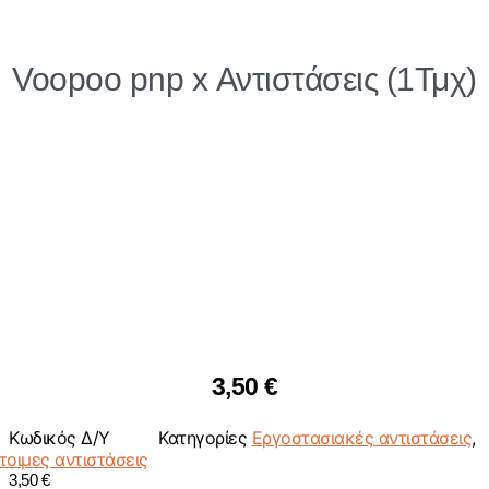
Voopoo pnp x Αντιστάσεις (1Τμχ)
3,50
€
Κωδικός
Δ/Υ
Κατηγορίες
Εργοστασιακές αντιστάσεις
,
τοιμες αντιστάσεις
3,50
€