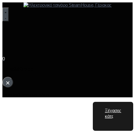
0
Το καλάθι σου
×
Το καλάθι σας είναι άδειο.
Ξέχασες
κάτι;