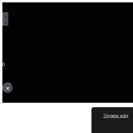
0
Το καλάθι σου
×
Το καλάθι σας είναι άδειο.
Ξέχασες κάτι;