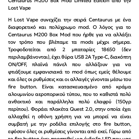
Centaurus M200 Box Mod Limited Edition από την
Lost Vape
Η Lost Vape συνεχίζει την σειρά Centaurus με ένα
διαφορετικό και πολύχρωμο mod. Ο λόγος για το
Centaurus M200 Box Mod που ήρθε για να αλλάξει
τον τρόπο που βλέπαμε τα mods μέχρι σήμερα.
Τροφοδοτείται από 2 μπαταρίες 18650 (δεν
περιλαμβάνονται), έχει θύρα USB 2A Type-C, διακόπτη
ON/OFF, πλαϊνά πάνελ που αλλάζουν για να
φτιάξουμε εμφανισιακά το mod όπως εμείς θέλουμε
και όλες οι ρυθμίσεις και οι αλλαγές γίνονται μέσω του
fire button. Είναι κατασκευασμένο από κράμα
αλουμινίου αεροπορικού τύπου, που το καθιστά πολύ
ανθεκτικό και παράλληλα πολύ ελαφρύ (150γρ
περίπου). Φοράει πλακέτα Quest 2.0, στην οποία έχει
αλλαχθεί η οθόνη χρήστη για να μπορεί να είναι
συμβατή με την ροδέλα επιλογής στο fire button,
εφόσον όλες οι ρυθμίσεις γίνονται από εκεί. Γύρω από
το fire button έχει προστεθεί μια ένδειξη LED που μας