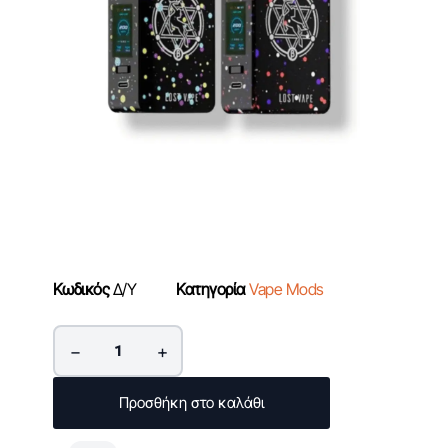
Κωδικός
Δ/Υ
Κατηγορία
Vape Mods
−
+
Προσθήκη στο καλάθι