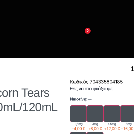
0
1
Κωδικός
704335604185
orn Tears
Θες να στο φτιάξουμε;
Νικοτίνη:
—
30mL/120mL
1,5mg
3mg
4,5mg
6mg
+
4,00
€
+
8,00
€
+
12,00
€
+
16,0