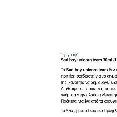
Περιγραφή
Sad boy unicorn tears 30mL/
Το
Sad boy unicorn tears
δεν 
που έχει σχεδιαστεί για να αιχμ
της ικανότητα να δημιουργεί εξ
Διαθέσιμο σε πρακτικές συσκε
ανάμεσα στην πλούσια γλυκύτητα
Πρόκειται για ένα από τα κορυφ
Το Αξεπέραστο Γευστικό Προφίλ