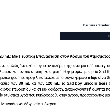
Bar Series Strawberr
Π
120 mL: Μια Γευστική Επανάσταση στον Κόσμο του Ατμίσματο
είναι απλώς ένα ακόμα υγρό αναπλήρωσης· είναι μια οδύσσεια γεύ
αλωτίσει και τον πιο απαιτητικό ατμιστή. Η φημισμένη εταιρεία Sad B
αιρετικά gourmet προφίλ, κατάφερε με το συγκεκριμένο
e-liquid
να θέ
υασίες των
30 mL
και των
120 mL
, το
Sad boy unicorn tears
π
 ενός επιδορπίου και σε μια αδιόρατη, αναζωογονητική οξύτητα πο
αία ατμιστικά υγρά που κυκλοφορούν στην αγορά, προσφέροντας μια 
: Μπισκότο και Δάκρυα Μονόκερου