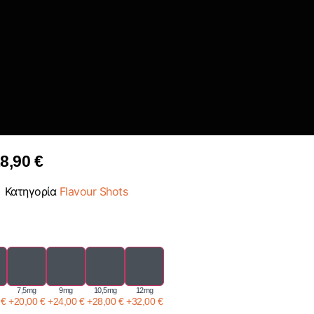
8,90
€
Κατηγορία
Flavour Shots
7,5mg
9mg
10,5mg
12mg
0
€
+
20,00
€
+
24,00
€
+
28,00
€
+
32,00
€