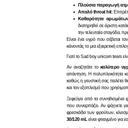
Πλούσια παραγωγή ατμ
Απαλό throat hit:
Επιτρέπ
Καθαρότητα αρωμάτων
διατηρηθεί σε άριστη κατ
την τελευταία σταγόδα, πρ
Είναι ένα υγρό που σέβεται το
κάνοντάς το μια εξαιρετική επιλο
Γιατί το Sad boy unicorn tears εί
Αν αναζητάτε το
καλύτερο υ
απάντηση. Η πολυπλοκότητα και
καθώς η γευστική σας παλέτα θ
και τον εξοπλισμό που χρησιμοπο
Ξεφεύγει από τα συνηθισμένα 
που συναρπάζει. Αν ψάχνετε γι
φρεσκάδα των φρούτων, κλεισμ
30/120 mL
είναι φτιαγμένο για ε