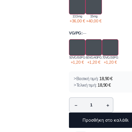
13,5mg
15mg
+
36,00
€
+
40,00
€
VG/PG:
—
50VG/50PG
60VG/40PG
70VG/30PG
+
1,20
€
+
1,20
€
+
1,20
€
>Βασική τιμή:
18,90
€
>Τελική τιμή:
18,90
€
−
+
Προσθήκη στο καλάθι