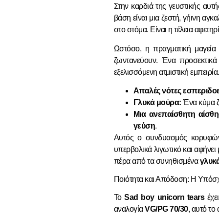
Στην καρδιά της γευστικής αυτ
βάση είναι μια ζεστή, γήινη αγκ
στο στόμα. Είναι η τέλεια αφετη
Ωστόσο, η πραγματική μαγεία
ζωντανεύουν. Ένα προσεκτικά
εξελισσόμενη ατμιστική εμπειρία
Απαλές νότες εσπεριδο
Γλυκά μούρα:
Ένα κύμα ζ
Μια ανεπαίσθητη αίσθη
γεύση
.
Αυτός ο συνδυασμός κορυφώνε
υπερβολικά λιγωτικό και αφήνει 
πέρα από τα συνηθισμένα
γλυκ
Ποιότητα και Απόδοση: Η Υπόσχ
Το
Sad boy unicorn tears
έχει
αναλογία
VG/PG 70/30
, αυτό το