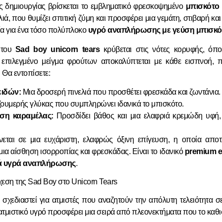
ής δημιουργίας βρίσκεται το εμβληματικό φρεσκοψημένο
μπισκότο
αλιά, που θυμίζει σπιτική ζύμη και προσφέρει μια γεμάτη, στιβαρή κ
ρία για ένα τόσο πολύπλοκο
υγρό αναπλήρωσης με γεύση μπισκό
 του
Sad boy unicorn tears
κρύβεται στις νότες κορυφής, όπ
 επιλεγμένο μείγμα φρούτων αποκαλύπτεται με κάθε εισπνοή, π
. Θα εντοπίσετε:
ειδών:
Μια δροσερή πινελιά που προσθέτει φρεσκάδα και ζωντάνια.
ουμερής γλύκας που συμπληρώνει ιδανικά το μπισκότο.
ση καραμέλας:
Προσδίδει βάθος και μια ελαφριά κρεμώδη υφή
ται σε μια ευχάριστη, ελαφρώς όξινη επίγευση, η οποία αποτρ
μια αίσθηση ισορροπίας και φρεσκάδας. Είναι το ιδανικό
premium e-
ά υγρά αναπλήρωσης
.
εση της Sad Boy στο Unicorn Tears
 σχεδιαστεί για ατμιστές που αναζητούν την απόλυτη τελειότητα σ
 ατμιστικό υγρό προσφέρει μια σειρά από πλεονεκτήματα που το καθ