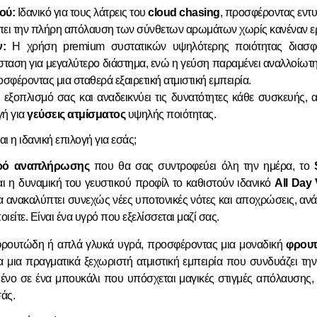
ού:
Ιδανικό για τους λάτρεις του
cloud chasing
, προσφέροντας εντ
ει την πλήρη απόλαυση των σύνθετων αρωμάτων χωρίς κανέναν ερ
:
Η χρήση premium συστατικών υψηλότερης ποιότητας διασφαλ
άσταση για μεγαλύτερο διάστημα, ενώ η γεύση παραμένει αναλλοίω
οσφέροντας μια σταθερά εξαιρετική ατμιστική εμπειρία.
ν εξοπλισμό σας και αναδεικνύει τις δυνατότητες κάθε συσκευής,
γή για
γεύσεις ατμίσματος
υψηλής ποιότητας.
ναι η ιδανική επιλογή για εσάς;
γρό αναπλήρωσης
που θα σας συντροφεύει όλη την ημέρα, το
 η δυναμική του γευστικού προφίλ το καθιστούν ιδανικό
All Day
α ανακαλύπτει συνεχώς νέες υποτονικές νότες και αποχρώσεις, ανά
ιείτε. Είναι ένα υγρό που εξελίσσεται μαζί σας.
φρουτώδη ή απλά γλυκά υγρά, προσφέροντας μια μοναδική
φρουτ
α μια πραγματικά ξεχωριστή ατμιστική εμπειρία που συνδυάζει την
ένο σε ένα μπουκάλι που υπόσχεται μαγικές στιγμές απόλαυσης, 
σάς.