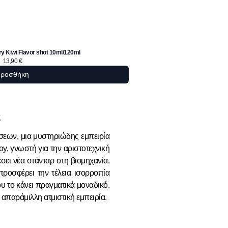
y Kiwi Flavor shot 10ml/120ml
French Dude Cin
13,90
€
ροσθήκη
ς
σεων, μια μυστηριώδης εμπειρία
oy, γνωστή για την αριστοτεχνική
σει νέα στάνταρ στη βιομηχανία.
ροσφέρει την τέλεια ισορροπία
υ το κάνει πραγματικά μοναδικό.
απαράμιλλη ατμιστική εμπειρία.