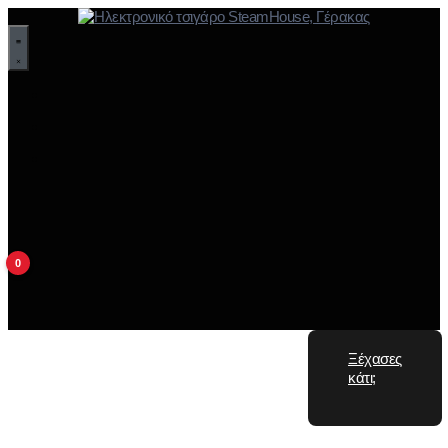
0
Ξέχασες
κάτι;