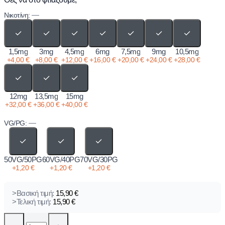
—
Νικοτίνη:
✓
✓
✓
✓
✓
✓
✓
1,5mg
3mg
4,5mg
6mg
7,5mg
9mg
10,5mg
+
4,00
€
+
8,00
€
+
12,00
€
+
16,00
€
+
20,00
€
+
24,00
€
+
28,00
€
✓
✓
✓
12mg
13,5mg
15mg
+
32,00
€
+
36,00
€
+
40,00
€
—
VG/PG:
✓
✓
✓
50VG/50PG
60VG/40PG
70VG/30PG
+
1,20
€
+
1,20
€
+
1,20
€
>Βασική τιμή:
15,90
€
>Τελική τιμή:
15,90
€