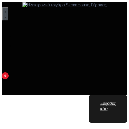
0
Ξέχασες
κάτι;