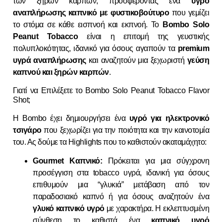
των ξηρών καρπών, προσφέροντας ένα
υγρό
αναπλήρωσης καπνικό με φυστικοβούτυρο
που γεμίζει
το στόμα σε κάθε εισπνοή και εκπνοή. Το
Bombo Solo
Peanut Tobacco
είναι η επιτομή της γευστικής
πολυπλοκότητας, ιδανικό για όσους αγαπούν τα
premium
υγρά αναπλήρωσης
και αναζητούν μια ξεχωριστή
γεύση
καπνού και ξηρών καρπών
.
Γιατί να Επιλέξετε το Bombo Solo Peanut Tobacco Flavor
Shot;
Η Bombo έχει δημιουργήσει ένα
υγρό για ηλεκτρονικό
τσιγάρο
που ξεχωρίζει για την ποιότητα και την καινοτομία
του. Ας δούμε τα Highlights που το καθιστούν ακαταμάχητο:
Gourmet Καπνικό:
Πρόκειται για μια σύγχρονη
προσέγγιση στα tobacco υγρά, ιδανική για όσους
επιθυμούν μια “γλυκιά” μετάβαση από τον
παραδοσιακό καπνό ή για όσους αναζητούν ένα
γλυκό καπνικό υγρό
με χαρακτήρα. Η εκλεπτυσμένη
σύνθεση το καθιστά ένα
καπνικό υγρό