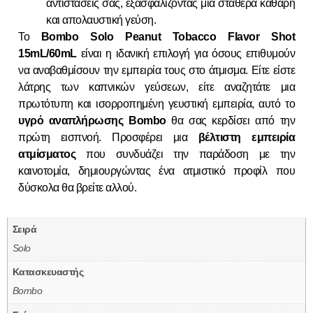
αντιστάσεις σας, εξασφαλίζοντας μια σταθερά καθαρή
και απολαυστική γεύση.
Το
Bombo Solo Peanut Tobacco Flavor Shot
15mL/60mL
είναι η ιδανική επιλογή για όσους επιθυμούν
να αναβαθμίσουν την εμπειρία τους στο άτμισμα. Είτε είστε
λάτρης των καπνικών γεύσεων, είτε αναζητάτε μια
πρωτότυπη και ισορροπημένη γευστική εμπειρία, αυτό το
υγρό αναπλήρωσης Bombo
θα σας κερδίσει από την
πρώτη εισπνοή. Προσφέρει μια
βέλτιστη εμπειρία
ατμίσματος
που συνδυάζει την παράδοση με την
καινοτομία, δημιουργώντας ένα ατμιστικό προφίλ που
δύσκολα θα βρείτε αλλού.
Σειρά
Solo
Κατασκευαστής
Bombo