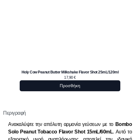
Om
Holy Cow Peanut Butter Milkshake Flavor Shot 25mL/120ml
17,90
€
Προσθήκη
Περιγραφή
Ανακαλύψτε την απόλυτη αρμονία γεύσεων με το
Bombo
Solo Peanut Tobacco Flavor Shot 15mL/60mL
. Αυτό το
εξαιρετικό υγρό αναπλήρωσης αποτελεί την ιδανική