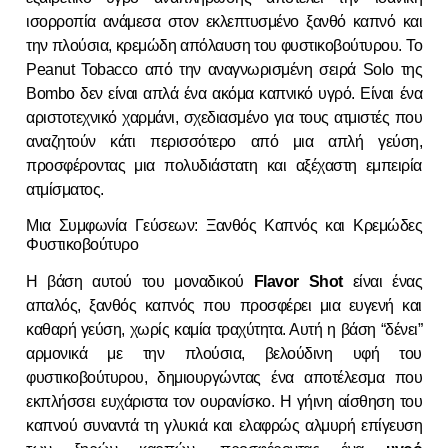
ισορροπία ανάμεσα στον εκλεπτυσμένο ξανθό καπνό και
την πλούσια, κρεμώδη απόλαυση του φυστικοβούτυρου. Το
Peanut Tobacco από την αναγνωρισμένη σειρά Solo της
Bombo δεν είναι απλά ένα ακόμα καπνικό υγρό. Είναι ένα
αριστοτεχνικό χαρμάνι, σχεδιασμένο για τους ατμιστές που
αναζητούν κάτι περισσότερο από μια απλή γεύση,
προσφέροντας μια πολυδιάστατη και αξέχαστη εμπειρία
ατμίσματος.
Μια Συμφωνία Γεύσεων: Ξανθός Καπνός και Κρεμώδες
Φυστικοβούτυρο
Η βάση αυτού του μοναδικού
Flavor Shot
είναι ένας
απαλός, ξανθός καπνός που προσφέρει μια ευγενή και
καθαρή γεύση, χωρίς καμία τραχύτητα. Αυτή η βάση “δένει”
αρμονικά με την πλούσια, βελούδινη υφή του
φυστικοβούτυρου, δημιουργώντας ένα αποτέλεσμα που
εκπλήσσει ευχάριστα τον ουρανίσκο. Η γήινη αίσθηση του
καπνού συναντά τη γλυκιά και ελαφρώς αλμυρή επίγευση