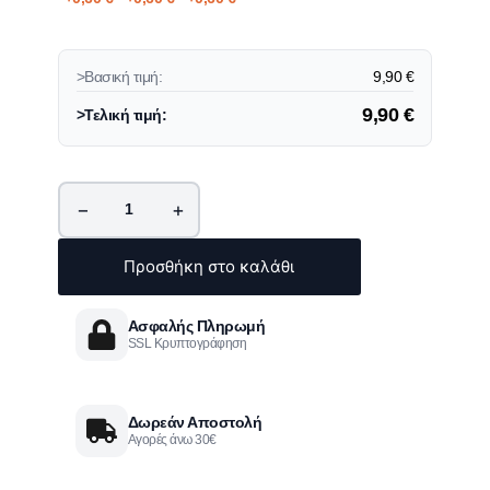
>Βασική τιμή:
9,90
€
9,90
€
>Τελική τιμή:
−
+
Προσθήκη στο καλάθι
Ασφαλής Πληρωμή
SSL Κρυπτογράφηση
Δωρεάν Αποστολή
Αγορές άνω 30€