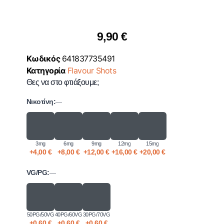
9,90
€
Κωδικός
641837735491
Κατηγορία
Flavour Shots
Θες να στο φτιάξουμε;
Νικοτίνη:
—
3mg
6mg
9mg
12mg
15mg
+
4,00
€
+
8,00
€
+
12,00
€
+
16,00
€
+
20,00
€
VG/PG:
—
50PG/50VG
40PG/60VG
30PG/70VG
+
0,60
€
+
0,60
€
+
0,60
€