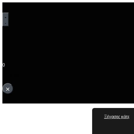
0
Το καλάθι σου
×
Το καλάθι σας είναι άδειο.
Ξέχασες κάτι;