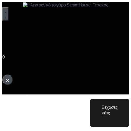
0
Το καλάθι σου
×
Το καλάθι σας είναι άδειο.
Ξέχασες
κάτι;