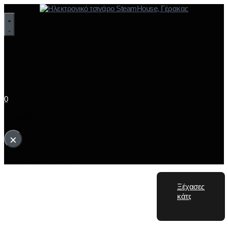
0
Το καλάθι σου
×
Το καλάθι σας είναι άδειο.
Ξέχασες
κάτι;