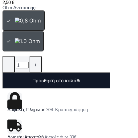
2,50
€
Ohm Αντίστασης:
—
✓
✓
−
+
Προσθήκη στο καλάθι
Ασφαλής Πληρωμή
SSL Κρυπτογράφηση
Δωρεάν Αποστολή
Αγορές άνω 30€