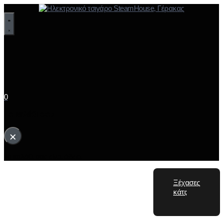
0
Το καλάθι σου
×
Το καλάθι σας είναι άδειο.
Ξέχασες
κάτι;