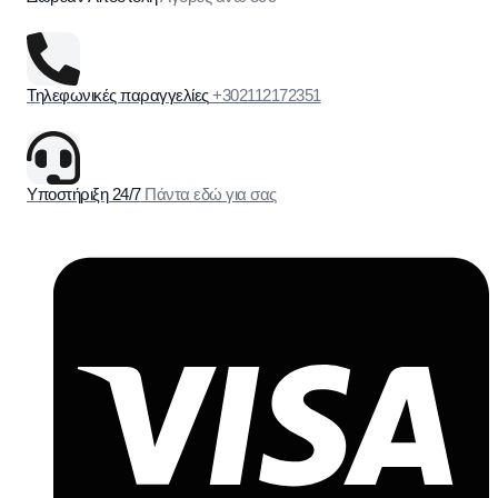
Τηλεφωνικές παραγγελίες
+302112172351
Υποστήριξη 24/7
Πάντα εδώ για σας