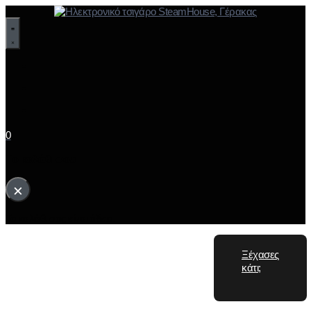
0
Το καλάθι σου
×
Το καλάθι σας είναι άδειο.
Ξέχασες
κάτι;