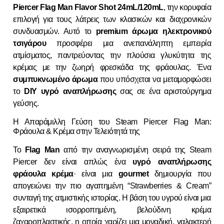
Piercer Flag Man Flavor Shot 24mL/120mL
, την κορυφαία
επιλογή για τους λάτρεις των κλασικών και διαχρονικών
συνδυασμών. Αυτό το
premium άρωμα ηλεκτρονικού
τσιγάρου
προσφέρει μια ανεπανάληπτη εμπειρία
ατμίσματος, παντρεύοντας την πλούσια γλυκύτητα της
κρέμας με την ζωηρή φρεσκάδα της φράουλας. Ένα
συμπυκνωμένο άρωμα
που υπόσχεται να μεταμορφώσει
το
DIY υγρό αναπλήρωσης
σας σε ένα αριστούργημα
γεύσης.
Η Απαράμιλλη Γεύση του Steam Piercer Flag Man:
Φράουλα & Κρέμα στην Τελειότητά της
Το
Flag Man
από την αναγνωρισμένη σειρά της Steam
Piercer δεν είναι απλώς ένα
υγρό αναπλήρωσης
φράουλα κρέμα
· είναι μια
gourmet
δημιουργία που
απογειώνει την πιο αγαπημένη “Strawberries & Cream”
συνταγή της ατμιστικής ιστορίας. Η βάση του υγρού είναι μια
εξαιρετικά ισορροπημένη, βελούδινη κρέμα
ζαχαροπλαστικής, η οποία χαρίζει μια μοναδική, γαλακτερή