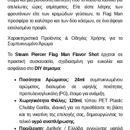
ατελείωτες ώρες ατμίσματος. Είτε είστε λάτρης των
φρουτένιων είτε των κρεμώδων γεύσεων, το Flag Man
προσφέρει το καλύτερο και των δύο κόσμων, σε ένα άψογα
εκτελεσμένο προφίλ.
Χαρακτηριστικά Προϊόντος & Οδηγίες Χρήσης για το
Συμπυκνωμένο Άρωμα
Το
Steam Piercer Flag Man Flavor Shot
έρχεται σε
πρακτική συσκευασία, σχεδιασμένη για ευκολία και
ασφάλεια στο
DIY άτμισμα
:
Ποσότητα Αρώματος:
24ml
συμπυκνωμένου
αρώματος, διαλυμένο σε υψηλής ποιότητας
προπυλενογλυκόλη (PG), έτοιμο για ανάμιξη.
Χωρητικότητα Φιάλης:
120ml
, τύπου PET Plastic
Chubby Gorilla, ιδανική για να προσθέσετε τη βάση
και τη νικοτίνη της επιλογής σας, δημιουργώντας το
τελικό
υγρό αναπλήρωσης
.
Προέλευση:
Διεθνής / Ελλάδα, εγγυώντας υψηλά