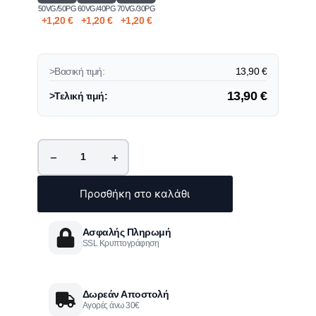
50VG/50PG
60VG/40PG
70VG/30PG
+
1,20
€
+
1,20
€
+
1,20
€
>Βασική τιμή:
13,90
€
13,90
€
>Τελική τιμή:
−
+
Προσθήκη στο καλάθι
Ασφαλής Πληρωμή
SSL Κρυπτογράφηση
Δωρεάν Αποστολή
Αγορές άνω 30€