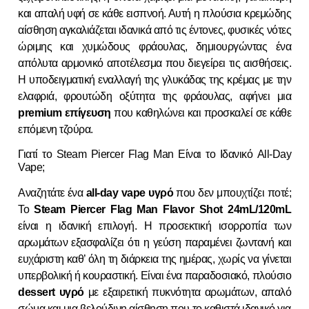
και απαλή υφή σε κάθε εισπνοή. Αυτή η πλούσια κρεμώδης
αίσθηση αγκαλιάζεται ιδανικά από τις έντονες, φυσικές νότες
ώριμης και χυμώδους φράουλας, δημιουργώντας ένα
απόλυτα αρμονικό αποτέλεσμα που διεγείρει τις αισθήσεις.
Η υποδειγματική εναλλαγή της γλυκάδας της κρέμας με την
ελαφριά, φρουτώδη οξύτητα της φράουλας, αφήνει μια
premium επίγευση
που καθηλώνει και προσκαλεί σε κάθε
επόμενη τζούρα.
Γιατί το Steam Piercer Flag Man Είναι το Ιδανικό All-Day
Vape;
Αναζητάτε ένα
all-day vape υγρό
που δεν μπουχτίζει ποτέ;
Το
Steam Piercer Flag Man Flavor Shot 24mL/120mL
είναι η ιδανική επιλογή. Η προσεκτική ισορροπία των
αρωμάτων εξασφαλίζει ότι η γεύση παραμένει ζωντανή και
ευχάριστη καθ’ όλη τη διάρκεια της ημέρας, χωρίς να γίνεται
υπερβολική ή κουραστική. Είναι ένα παραδοσιακό, πλούσιο
dessert υγρό
με εξαιρετική πυκνότητα αρωμάτων, απαλό
σώμα και μια βελούδινη αίσθηση που το καθιστά ιδανικό για