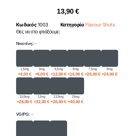
13,90
€
Κωδικός
1003
Κατηγορία
Flavour Shots
Θες να στο φτιάξουμε;
Νικοτίνη:
—
1,5mg
3mg
4,5mg
6mg
7,5mg
9mg
+
4,00
€
+
8,00
€
+
12,00
€
+
16,00
€
+
20,00
€
+
24,00
€
10,5mg
12mg
13,5mg
15mg
+
28,00
€
+
32,00
€
+
36,00
€
+
40,00
€
VG/PG:
—