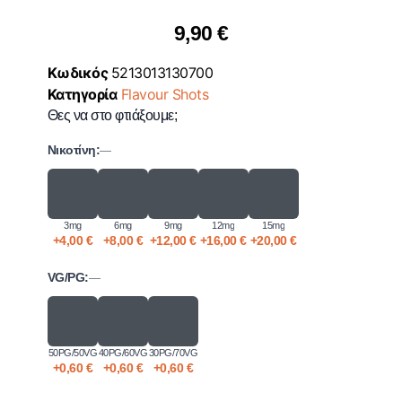
9,90
€
Κωδικός
5213013130700
Κατηγορία
Flavour Shots
Θες να στο φτιάξουμε;
Νικοτίνη:
—
3mg
6mg
9mg
12mg
15mg
+
4,00
€
+
8,00
€
+
12,00
€
+
16,00
€
+
20,00
€
VG/PG:
—
50PG/50VG
40PG/60VG
30PG/70VG
+
0,60
€
+
0,60
€
+
0,60
€