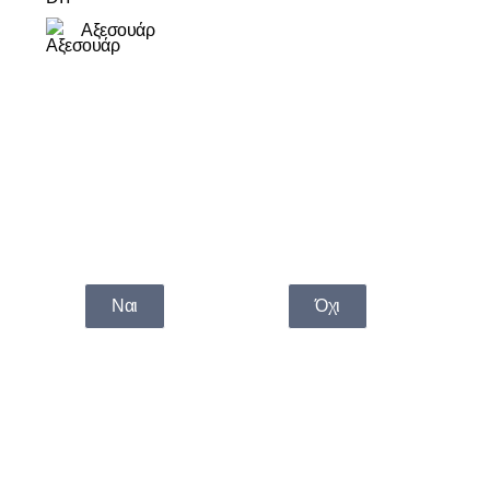
Αξεσουάρ
Τα προϊόντα μας απευθύνονται αποκλειστικά
σε ενήλικους.
Είστε πάνω από 18;
Ναι
Όχι