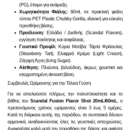
(PG), έτοιμο για ανάμειξη.
Χωρητικότητα Φιάλης:
60ml, σε πρακτική φιάλη
τύπου PET Plastic Chubby Gorilla, ιδανική για εύκολη
προσθήκη βάσης.
Προέλευση:
Ελλάδα / Διεθνής (Scandal Flavors),
εγγύηση ποιότητας και ασφάλειας.
Γευστικό Προφίλ:
Κύρια Μοτίβα: Τάρτα Φράουλας
(Strawberry Tart), Ελαφριά Κρέμα (Light Cream),
Ζάχαρη Άχνη (Icing Sugar).
Αίσθηση:
Πλούσια, βελούδινη, άκρως gourmet και
ισορροπημένη dessert βάση.
Συμβουλές Ωρίμανσης για την Τέλεια Γεύση
Για να απολαύσετε πλήρως την πολυπλοκότητα και το
βάθος του
Scandal Fusion Flavor Shot 20mL/60mL
, ο
προτεινόμενος χρόνος ωρίμανσης είναι 3 έως 5 ημέρες.
Κατά τη διάρκεια αυτής της περιόδου, τα συστατικά δένουν
αρμονικά, αναδεικνύοντας όλες τις γευστικές αποχρώσεις.
Ανακατέψτε καλά μετά την προσθήκη της βάσης και αφήστε