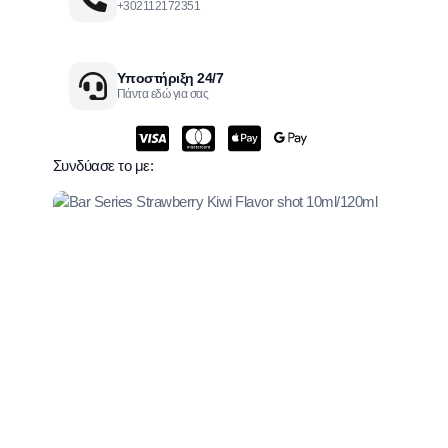
+302112172351
Υποστήριξη 24/7
Πάντα εδώ για σας
Συνδύασε το με: