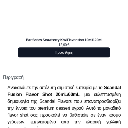
Bar Series Strawberry Kiwi Flavor shot 10ml/120ml
Dinner
13,90
€
Προσθήκη
Περιγραφή
Ανακαλύψτε την απόλυτη ατμιστική εμπειρία με το
Scandal
Fusion Flavor Shot 20mL/60mL
, μια εκλεπτυσμένη
δημιουργία της Scandal Flavors που επαναπροσδιορίζει
την έννοια του premium dessert υγρού. Αυτό το μοναδικό
flavor shot σας προσκαλεί να βυθιστείτε σε έναν κόσμο
γεύσεων, εμπνευσμένο από την κλασική γαλλική