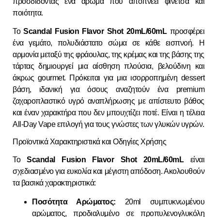
προσδίδοντας ένα άρωμα που αποπνέει φινέτσα και
ποιότητα.
Το
Scandal Fusion Flavor Shot 20mL/60mL
προσφέρει
ένα γεμάτο, πολυδιάστατο σώμα σε κάθε εισπνοή. Η
αρμονία μεταξύ της φράουλας, της κρέμας και της βάσης της
τάρτας δημιουργεί μια αίσθηση πλούσια, βελούδινη και
άκρως gourmet. Πρόκειται για μια ισορροπημένη dessert
βάση, ιδανική για όσους αναζητούν ένα premium
ζαχαροπλαστικό υγρό αναπλήρωσης με απίστευτο βάθος
και έναν χαρακτήρα που δεν μπουχτίζει ποτέ. Είναι η τέλεια
All-Day Vape επιλογή για τους γνώστες των γλυκών υγρών.
Προϊοντικά Χαρακτηριστικά και Οδηγίες Χρήσης
Το
Scandal Fusion Flavor Shot 20mL/60mL
είναι
σχεδιασμένο για ευκολία και μέγιστη απόδοση. Ακολουθούν
τα βασικά χαρακτηριστικά:
Ποσότητα Αρώματος:
20ml συμπυκνωμένου
αρώματος, προδιαλυμένο σε προπυλενογλυκόλη