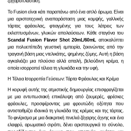
ζαχαροπλαστική.
Το Fusion είναι κάτι παραπάνω από ένα απλό άρωμα. Είναι
μια αριστοτεχνική αναπαράσταση μιας κομψής, γαλλικής
τάρτας φράουλας, φτιαγμένης για τους λάτρεις των
εκλεπτυσμένων, γλυκών απολαύσεων. Κάθε σταγόνα του
Scandal Fusion Flavor Shot 20mL/60mL
αποκαλύπτει
μια πολυεπίπεδη γευστική εμπειρία, ξεκινώντας από την
τραγανή βάση μιας ντελικάτης, ψημένης ζύμης. Αυτή η βάση
αγκαλιάζει μια πλούσια αλλά απαλή, βελούδινη κρέμα, η
οποία ισορροπεί τέλεια τη γλυκάδα και την υφή.
Η Τέλεια Ισορροπία Γεύσεων: Τάρτα Φράουλας και Κρέμα
Η κορυφή αυτής της ατμιστικής δημιουργίας επισφραγίζεται
με μια εντυπωσιακή επικάλυψη από ζουμερές, φρέσκες
φράουλες, προσφέροντας μια φρουτώδη οξύτητα που
αντισταθμίζει ιδανικά τη γλυκάδα της κρέμας και της τάρτας.
Το φινίρισμα με μια διακριτική πινελιά ζάχαρης άχνης και ένα
ελαφρύ, αρωματικό σιρόπι, δένει αριστουργικά το σύνολο,