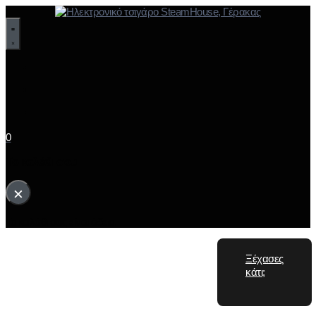
0
Το καλάθι σου
×
Το καλάθι σας είναι άδειο.
Ξέχασες
κάτι;