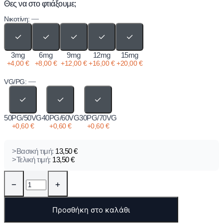
Θες να στο φτιάξουμε;
—
Νικοτίνη:
✓
✓
✓
✓
✓
3mg
6mg
9mg
12mg
15mg
+
4,00
€
+
8,00
€
+
12,00
€
+
16,00
€
+
20,00
€
—
VG/PG:
✓
✓
✓
50PG/50VG
40PG/60VG
30PG/70VG
+
0,60
€
+
0,60
€
+
0,60
€
>Βασική τιμή:
13,50
€
>Τελική τιμή:
13,50
€
−
+
Προσθήκη στο καλάθι