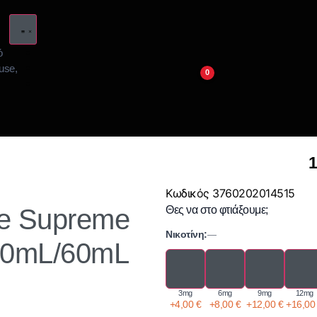
0
1
Κωδικός
3760202014515
ce Supreme
Θες να στο φτιάξουμε;
Νικοτίνη:
—
 10mL/60mL
3mg
6mg
9mg
12mg
+
4,00
€
+
8,00
€
+
12,00
€
+
16,0