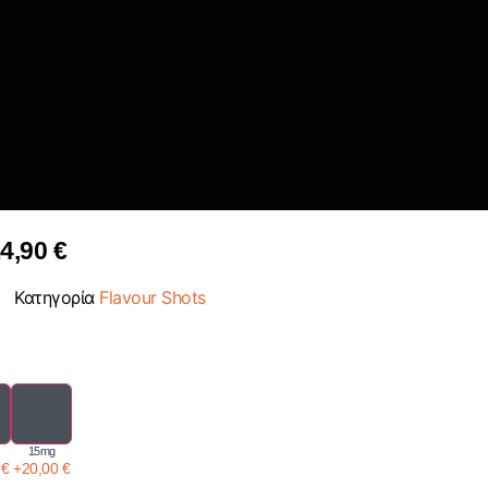
4,90
€
Κατηγορία
Flavour Shots
15mg
0
€
+
20,00
€