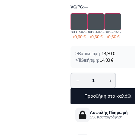
VG/PG:
—
50PG/50VG
40PG/60VG
30PG/70VG
+
0,60
€
+
0,60
€
+
0,60
€
>Βασική τιμή:
14,90
€
>Τελική τιμή:
14,90
€
−
+
Προσθήκη στο καλάθι
Ασφαλής Πληρωμή
SSL Κρυπτογράφηση