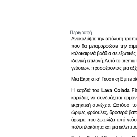
Περιγραφή
Ανακαλύψτε την απόλυτη τροπ
που θα μεταμορφώσει την ατμισ
καλοκαιρινά βράδια σε εξωτικές
ιδανική επιλογή. Αυτό το premi
γεύσεων, προσφέροντας μια αξέχ
Μια Εκρηκτική Γευστική Εμπειρία
Η καρδιά του
Lava Colada Fl
καρύδας να συνδυάζεται αρμονι
εκρηκτική συνέχεια. Ωστόσο, τ
ώριμες φράουλες, δροσερά βατό
άρωμα που ξεχειλίζει από γεύσε
πολυπλοκότητα και μια εκλεπτυσ