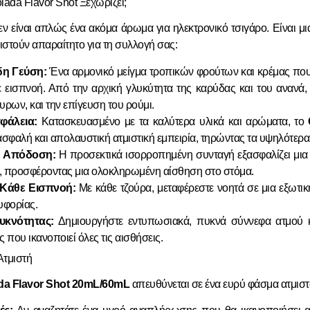
olada Flavor Shot Ξεχωρίζει;
ν είναι απλώς ένα ακόμα άρωμα για ηλεκτρονικό τσιγάρο. Είναι μ
ιστούν απαραίτητο για τη συλλογή σας:
δη Γεύση:
Ένα αρμονικό μείγμα τροπικών φρούτων και κρέμας που θ
εισπνοή. Από την αρχική γλυκύτητα της καρύδας και του ανανά, 
ρων, και την επίγευση του ρούμι.
φάλεια:
Κατασκευασμένο με τα καλύτερα υλικά και αρώματα, το
ασφαλή και απολαυστική ατμιστική εμπειρία, τηρώντας τα υψηλότερ
η Απόδοση:
Η προσεκτικά ισορροπημένη συνταγή εξασφαλίζει μια 
ύ, προσφέροντας μια ολοκληρωμένη αίσθηση στο στόμα.
Κάθε Εισπνοή:
Με κάθε τζούρα, μεταφέρεστε νοητά σε μια εξωτι
υφορίας.
κνότητας:
Δημιουργήστε εντυπωσιακά, πυκνά σύννεφα ατμού κ
 που ικανοποιεί όλες τις αισθήσεις.
Ατμιστή
ada Flavor Shot 20mL/60mL
απευθύνεται σε ένα ευρύ φάσμα ατμισ