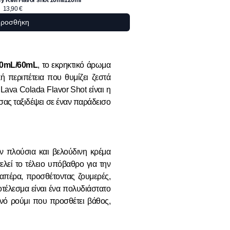
13,90
€
ροσθήκη
 20mL/60mL
, το εκρηκτικό άρωμα
ή περιπέτεια που θυμίζει ζεστά
Lava Colada Flavor Shot είναι η
σας ταξιδέψει σε έναν παράδεισο
ν πλούσια και βελούδινη κρέμα
λεί το τέλειο υπόβαθρο για την
ραπέρα, προσθέτοντας ζουμερές,
τέλεσμα είναι ένα πολυδιάστατο
κανό ρούμι που προσθέτει βάθος,