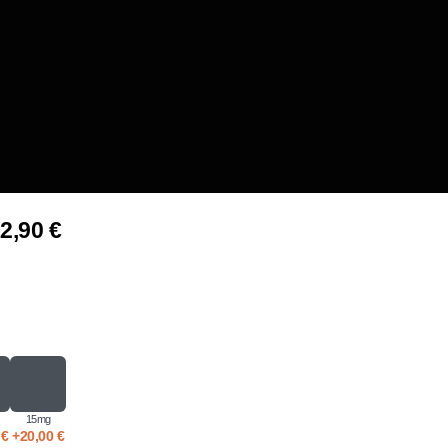
2,90
€
15mg
0
€
+
20,00
€