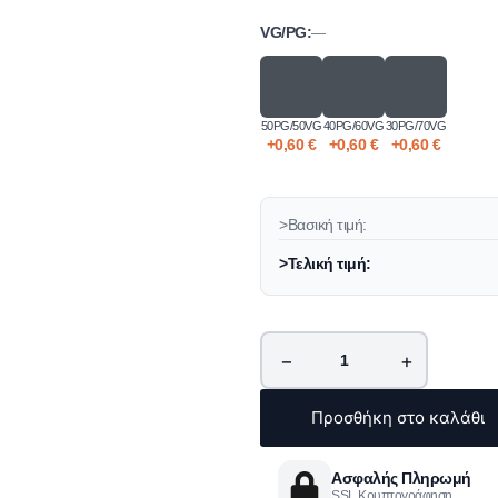
VG/PG:
—
50PG/50VG
40PG/60VG
30PG/70VG
+
0,60
€
+
0,60
€
+
0,60
€
>Βασική τιμή:
>Τελική τιμή:
−
+
Προσθήκη στο καλάθι
Ασφαλής Πληρωμή
SSL Κρυπτογράφηση