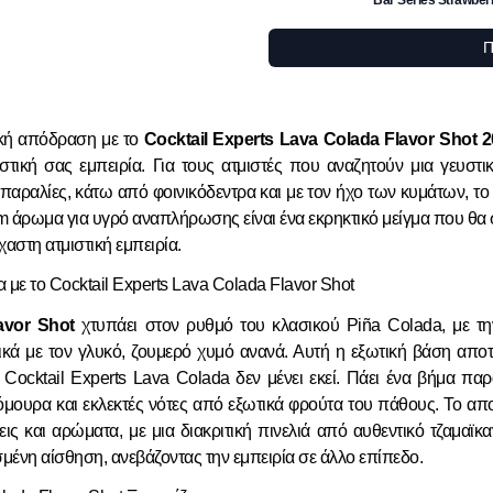
Π
ική απόδραση με το
Cocktail Experts Lava Colada Flavor Shot
τική σας εμπειρία. Για τους ατμιστές που αναζητούν μια γευστικ
 παραλίες, κάτω από φοινικόδεντρα και με τον ήχο των κυμάτων, το 
um άρωμα για υγρό αναπλήρωσης είναι ένα εκρηκτικό μείγμα που θα 
αστη ατμιστική εμπειρία.
 με το Cocktail Experts Lava Colada Flavor Shot
avor Shot
χτυπάει στον ρυθμό του κλασικού Piña Colada, με τη
κά με τον γλυκό, ζουμερό χυμό ανανά. Αυτή η εξωτική βάση αποτε
ο Cocktail Experts Lava Colada δεν μένει εκεί. Πάει ένα βήμα πα
μουρα και εκλεκτές νότες από εξωτικά φρούτα του πάθους. Το απο
ις και αρώματα, με μια διακριτική πινελιά από αυθεντικό τζαμαϊ
μένη αίσθηση, ανεβάζοντας την εμπειρία σε άλλο επίπεδο.