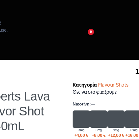
0
1
Κατηγορία
Flavour Shots
perts Lava
Θες να στο φτιάξουμε;
Νικοτίνη:
—
vor Shot
60mL
3mg
6mg
9mg
12mg
+
4,00
€
+
8,00
€
+
12,00
€
+
16,0