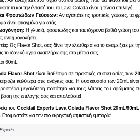
ές:
Αν αναζητάτε ένα υγρό αναπλήρωσης που θα ικανοποιήσει α
ότητα και την έντασή του, το Lava Colada είναι η τέλεια επιλογή.
 και Φρουτώδων Γεύσεων:
Αν αγαπάτε τις τροπικές γεύσεις, τα φρ
μα είναι φτιαγμένο για εσάς.
ζωογόνηση:
Η γλυκιά, φρουτώδης και ταυτόχρονα βαθιά γεύση του
ας αναζωογονήσει.
τές:
Ως Flavor Shot, σας δίνει την ελευθερία να το αναμείξετε με
τας το ιδανικό υγρό αναπλήρωσης στα μέτρα σας.
και 60mL
ada Flavor Shot
είναι διαθέσιμο σε πρακτικές συσκευασίες των
2
ταιριάζει καλύτερα στις ανάγκες σας. Η συσκευασία των 20mL είναι ι
οσφέρει μεγαλύτερη ποσότητα για τους λάτρεις του αρώματος 
 βάση της επιλογής σας και απολαύστε!
γεία του
Cocktail Experts Lava Colada Flavor Shot 20mL/60mL
τοιμαστείτε για την πιο εκρηκτική ατμιστική εμπειρία!
 Experts