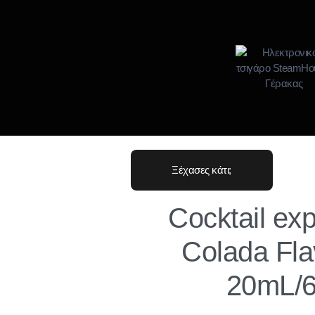
Ξέχασες κάτι;
Cocktail ex
Colada Fla
20mL/