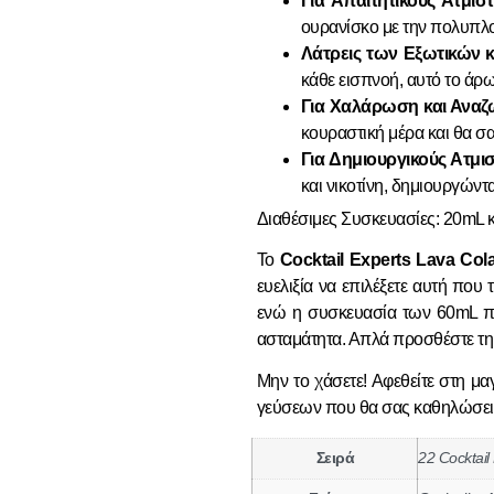
Για Απαιτητικούς Ατμιστ
ουρανίσκο με την πολυπλοκ
Λάτρεις των Εξωτικών
κάθε εισπνοή, αυτό το άρω
Για Χαλάρωση και Ανα
κουραστική μέρα και θα σ
Για Δημιουργικούς Ατμισ
και νικοτίνη, δημιουργών
Διαθέσιμες Συσκευασίες: 20mL 
Το
Cocktail Experts Lava Col
ευελιξία να επιλέξετε αυτή που 
ενώ η συσκευασία των 60mL πρ
ασταμάτητα. Απλά προσθέστε τη
Μην το χάσετε! Αφεθείτε στη μα
γεύσεων που θα σας καθηλώσει. Ε
Σειρά
22 Cocktail