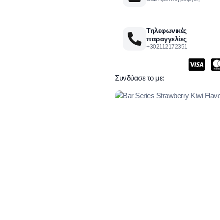
Τηλεφωνικές
παραγγελίες
+302112172351
Συνδύασε το με: