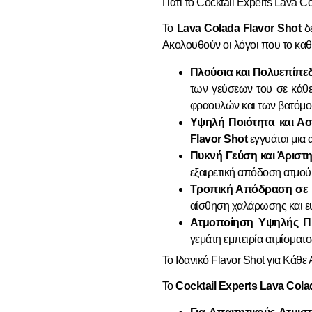
Γιατί το Cocktail Experts Lava C
Το
Lava Colada Flavor Shot
δε
Ακολουθούν οι λόγοι που το καθ
Πλούσια και Πολυεπίπε
των γεύσεων του σε κάθε 
φραουλών και των βατόμου
Υψηλή Ποιότητα και Ασ
Flavor Shot
εγγυάται μια 
Πυκνή Γεύση και Άριστ
εξαιρετική απόδοση ατμο
Τροπική Απόδραση σε 
αίσθηση χαλάρωσης και ε
Ατμοποίηση Υψηλής Πυ
γεμάτη εμπειρία ατμίσματος
Το Ιδανικό Flavor Shot για Κάθε 
Το
Cocktail Experts Lava Col