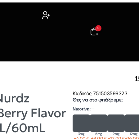
0
1
Nurdz
Κωδικός
751503599323
Θες να στο φτιάξουμε;
erry Flavor
Νικοτίνη:
—
mL/60mL
3mg
6mg
9mg
12mg
+
4,00
€
+
8,00
€
+
12,00
€
+
16,0