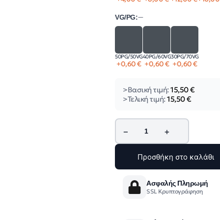
VG/PG:
—
50PG/50VG
40PG/60VG
30PG/70VG
+
0,60
€
+
0,60
€
+
0,60
€
>Βασική τιμή:
15,50
€
>Τελική τιμή:
15,50
€
−
+
Προσθήκη στο καλάθι
Ασφαλής Πληρωμή
SSL Κρυπτογράφηση