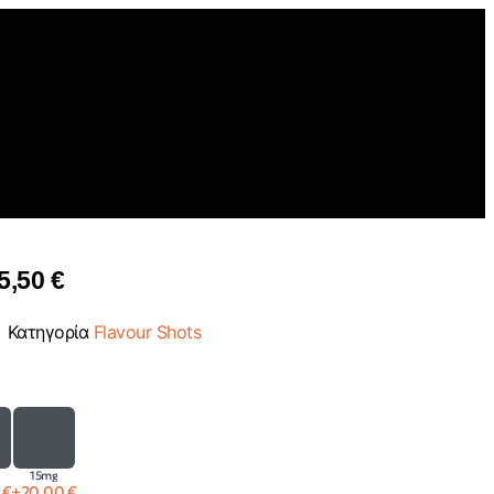
5,50
€
Κατηγορία
Flavour Shots
15mg
0
€
+
20,00
€