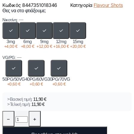
Κωδικός
8447351018346
Κατηγορία
Flavour Shots
Θες να στο φτιάξουμε;
—
Νικοτίνη:
✓
✓
✓
✓
✓
3mg
6mg
9mg
12mg
15mg
+
4,00
€
+
8,00
€
+
12,00
€
+
16,00
€
+
20,00
€
—
VG/PG:
✓
✓
✓
50PG/50VG
40PG/60VG
30PG/70VG
+
0,60
€
+
0,60
€
+
0,60
€
>Βασική τιμή:
11,90
€
>Τελική τιμή:
11,90
€
−
+