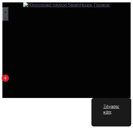
0
Ξέχασες
κάτι;