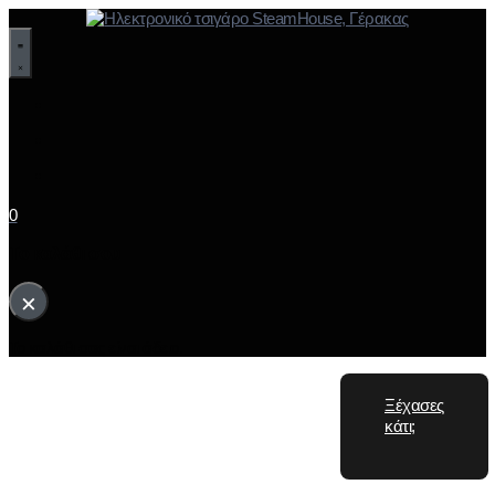
0
Το καλάθι σου
×
Το καλάθι σας είναι άδειο.
Ξέχασες
κάτι;