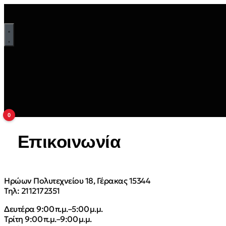
0
Επικοινωνία
Ηρώων Πολυτεχνείου 18, Γέρακας 15344
Τηλ: 2112172351
Δευτέρα 9:00 π.μ.–5:00 μ.μ.
Τρίτη 9:00 π.μ.–9:00 μ.μ.